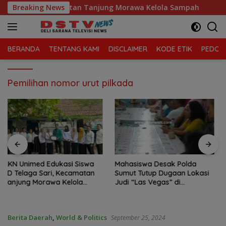
Langsung
laga Sari, Kecamatan Tanjung Morawa Kelola Sampah
Breaking News
ke
konten
BERANDA
TENTANG KAMI
DISCLAIMER
KODE ETIK
PEDOMA
Pemilihan nomor urut pilkada
Siswa
Mahasiswa Desak Polda
Praktik Perjudian Dadu putar
matan
Sumut Tutup Dugaan Lokasi
dan tembak ikan, mara
la
Judi “Las Vegas” di
Binjai, Mahasiswa Des
Brahrang Binjai
Poldasu tindak tegas 
pengusaha.
Berita Daerah
,
World & Politics
September 25, 2024