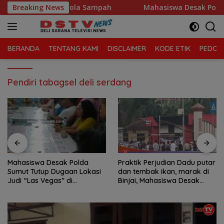
Langsung
njung Morawa Kelola Sampah
Breaking News
Mahasiswa Desak Polda Su
ke
konten
BERANDA
TENTANG KAMI
DISCLAIMER
KODE ETIK
PEDOMA
Pendiri tabagsel deli serdang
Mahasiswa Desak Polda
Praktik Perjudian Dadu putar
Sumut Tutup Dugaan Lokasi
dan tembak ikan, marak di
Judi “Las Vegas” di
Binjai, Mahasiswa Desak
Brahrang Binjai
Poldasu tindak tegas oknum
pengusaha.