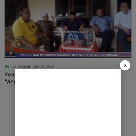
X
Berita Daerah
Juli 10, 2024
Pendiri dan Pengurus Tabagsel Deli Serdang
“Angkat Bicara”