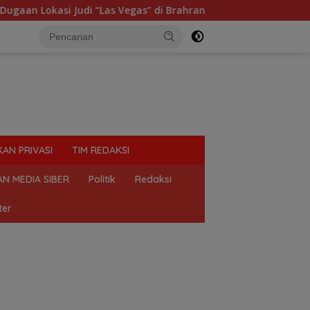
okasi Judi “Las Vegas” di Brahrang Binjai
Praktik Pe
KAN PRIVASI
TIM REDAKSI
N MEDIA SIBER
Politik
Redaksi
ter