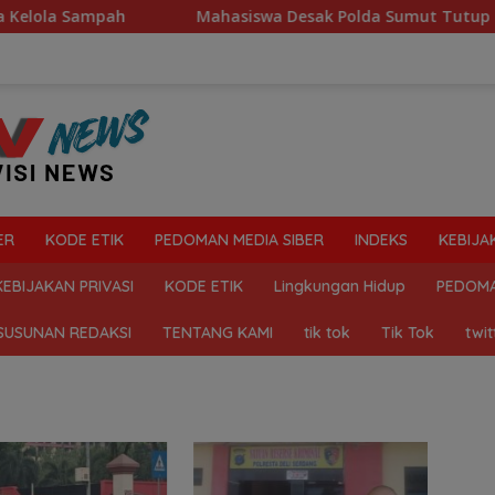
ola Sampah
Mahasiswa Desak Polda Sumut Tutup Dugaan L
ER
KODE ETIK
PEDOMAN MEDIA SIBER
INDEKS
KEBIJA
KEBIJAKAN PRIVASI
KODE ETIK
Lingkungan Hidup
PEDOMA
SUSUNAN REDAKSI
TENTANG KAMI
tik tok
Tik Tok
twit