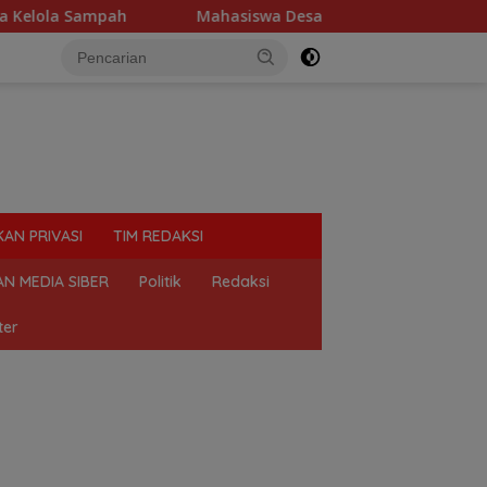
a Sampah
Mahasiswa Desak Polda Sumut Tutup Dugaan Lo
KAN PRIVASI
TIM REDAKSI
N MEDIA SIBER
Politik
Redaksi
ter