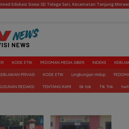
ukasi Siswa SD Telaga Sari, Kecamatan Tanjung Morawa Kelol
ER
KODE ETIK
PEDOMAN MEDIA SIBER
INDEKS
KEBIJA
KEBIJAKAN PRIVASI
KODE ETIK
Lingkungan Hidup
PEDOMA
SUSUNAN REDAKSI
TENTANG KAMI
tik tok
Tik Tok
twit