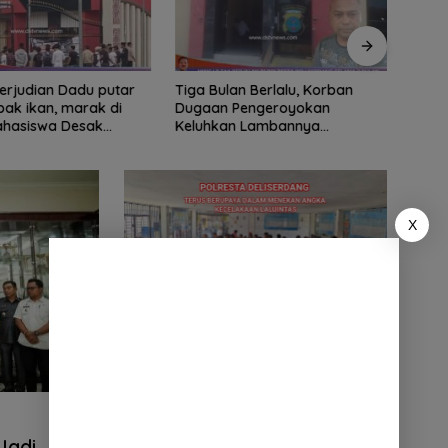
ian Dadu putar
Tiga Bulan Berlalu, Korban
Didu
ak ikan, marak di
Dugaan Pengeroyokan
Ribua
Mahasiswa Desak
Keluhkan Lambannya
Serda
tindak tegas oknum
Penanganan Kasus di Polresta
Dipe
ha.
Deli Serdang
X
Polresta Deli Serdang Sosialisasikan
Keselamatan di Perlintasan Kereta Api
Tanpa Palang Pintu
Jadi