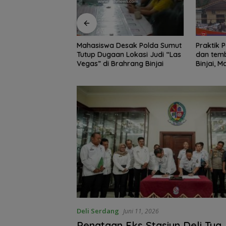
Edukasi Siswa SD
Mahasiswa Desak Polda Sumut
Praktik Perjud
, Kecamatan
Tutup Dugaan Lokasi Judi “Las
dan temb
awa Kelola
Vegas” di Brahrang Binjai
Binjai, 
Poldasu 
pengusa
Deli Serdang
Juni 11, 2026
Penataan Eks Stasiun Deli Tua 