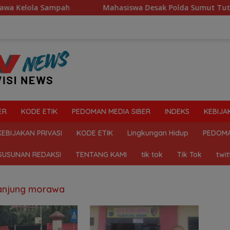
elola Sampah
Mahasiswa Desak Polda Sumut Tutup Duga
ER
KODE ETIK
PEDOMAN MEDIA SIBER
INDEKS
KEBIJA
KEBIJAKAN PRIVASI
KODE ETIK
Lingkungan Hidup
PEDOMA
SUSUNAN REDAKSI
TENTANG KAMI
tik tok
Tik Tok
twit
Tanjung morawa