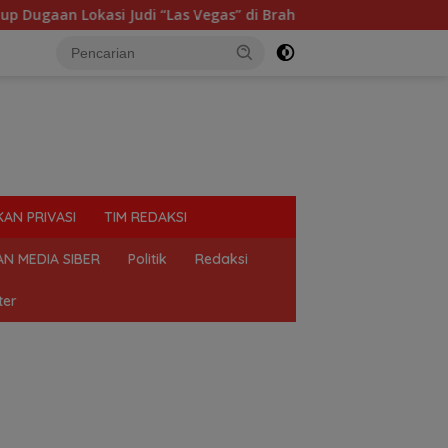
an Lokasi Judi “Las Vegas” di Brahrang Binjai
Praktik
KAN PRIVASI
TIM REDAKSI
N MEDIA SIBER
Politik
Redaksi
ter