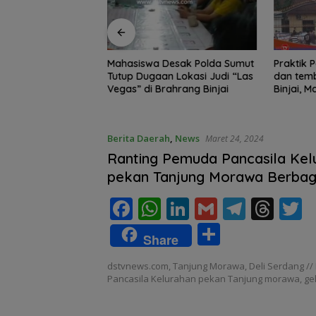
Edukasi Siswa SD
Mahasiswa Desak Polda Sumut
Praktik Perjud
, Kecamatan
Tutup Dugaan Lokasi Judi “Las
dan temb
awa Kelola
Vegas” di Brahrang Binjai
Binjai, 
Poldasu 
pengusa
Berita Daerah
,
News
Maret 24, 2024
Ranting Pemuda Pancasila Kel
pekan Tanjung Morawa Berbagi 
Jalan Irian
F
W
Li
G
T
T
T
ac
h
n
m
el
h
S
Share
e
at
k
ai
e
re
i
h
dstvnews.com, Tanjung Morawa, Deli Serdang /
b
s
e
l
gr
a
e
ar
Pancasila Kelurahan pekan Tanjung morawa, ge
o
A
dI
a
d
e