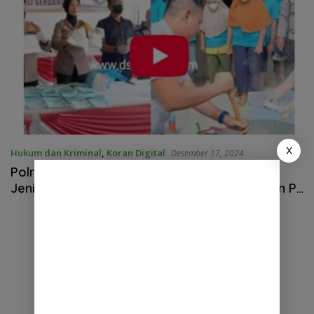
X
Hukum dan Kriminal
,
Koran Digital
Desember 17, 2024
Polresta Deli Serdang musnahkan Narkotika
Jenis Sabu Sebanyak 3,65 Kg ,Sabu,Ganja dan Pil
Ektasi