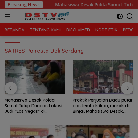
Langsung
elola Sampah
Breaking News
Mahasiswa Desak Polda Sumut Tutup Dugaa
ke
konten
BERANDA
TENTANG KAMI
DISCLAIMER
KODE ETIK
PEDOMA
SATRES Polresta Deli Serdang
Mahasiswa Desak Polda
Praktik Perjudian Dadu putar
Sumut Tutup Dugaan Lokasi
dan tembak ikan, marak di
Judi “Las Vegas” di
Binjai, Mahasiswa Desak
Brahrang Binjai
Poldasu tindak tegas oknum
pengusaha.