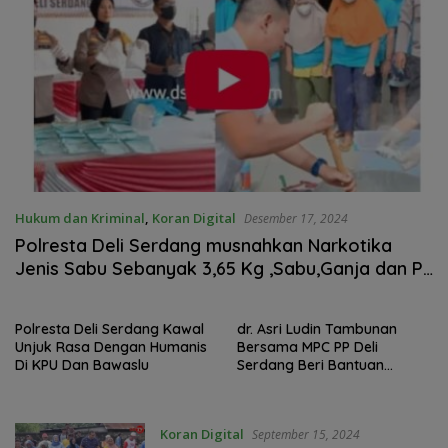
Hukum dan Kriminal
,
Koran Digital
Desember 17, 2024
Polresta Deli Serdang musnahkan Narkotika
Jenis Sabu Sebanyak 3,65 Kg ,Sabu,Ganja dan Pil
Ektasi
Polresta Deli Serdang Kawal
dr. Asri Ludin Tambunan
Unjuk Rasa Dengan Humanis
Bersama MPC PP Deli
Di KPU Dan Bawaslu
Serdang Beri Bantuan
Kepada warga Yang
Terkena Dampak Banjir
Roab
Koran Digital
September 15, 2024