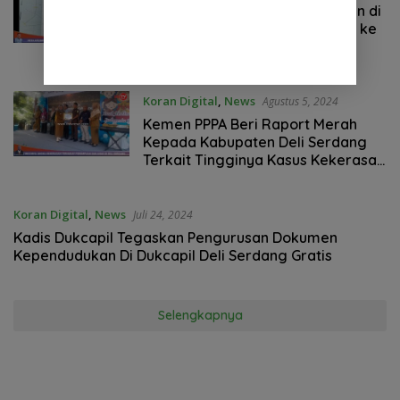
Oknum Pengusaha Kebun Durian di
Duga Tutup akses Jalan Warga ke
Sungai di Kec. STM Hilir
Koran Digital
,
News
Agustus 5, 2024
Kemen PPPA Beri Raport Merah
Kepada Kabupaten Deli Serdang
Terkait Tingginya Kasus Kekerasan
Terhadap Perempuan dan Anak
Koran Digital
,
News
Juli 24, 2024
Kadis Dukcapil Tegaskan Pengurusan Dokumen
Kependudukan Di Dukcapil Deli Serdang Gratis
Selengkapnya