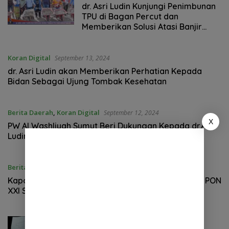
dr. Asri Ludin Kunjungi Penimbunan
TPU di Bagan Percut dan
Memberikan Solusi Atasi Banjir
Makam
Koran Digital
September 13, 2024
dr. Asri Ludin akan Memberikan Perhatian Kepada
Bidan Sebagai Ujung Tombak Kesehatan
Berita Daerah
,
Koran Digital
September 12, 2024
X
PW Al Washliyah Sumut Beri Dukungan Kepada dr.Asri
Ludin dan Lom Lom Pada Pilkada Deli Serdang
Berita Nasional
,
Koran Digital
September 9, 2024
Kapolresta Deli Serdang Hadiri Upacara Kirab Api PON
XXI Sumut Aceh 2024
Koran Digital
,
News
Agustus 11, 2024