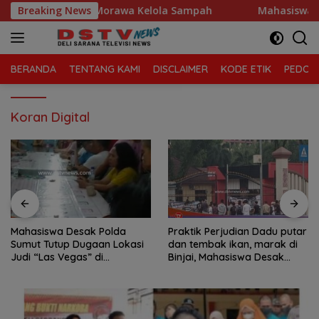
Langsung
amatan Tanjung Morawa Kelola Sampah
Breaking News
Mahasiswa Desa
ke
konten
BERANDA
TENTANG KAMI
DISCLAIMER
KODE ETIK
PEDOMA
Koran Digital
Mahasiswa Desak Polda
Praktik Perjudian Dadu putar
Sumut Tutup Dugaan Lokasi
dan tembak ikan, marak di
Judi “Las Vegas” di
Binjai, Mahasiswa Desak
Brahrang Binjai
Poldasu tindak tegas oknum
pengusaha.