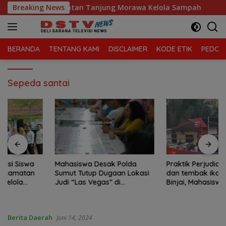
Langsung
elaga Sari, Kecamatan Tanjung Morawa Kelola Sampah
Breaking News
ke
konten
BERANDA
TENTANG KAMI
DISCLAIMER
KODE ETIK
PEDOMA
Sepeda santai
Mahasiswa Desak Polda
Praktik Perjudian Dadu putar
Sumut Tutup Dugaan Lokasi
dan tembak ikan, marak di
Judi “Las Vegas” di
Binjai, Mahasiswa Desak
Brahrang Binjai
Poldasu tindak tegas oknum
pengusaha.
Berita Daerah
Juni 14, 2024