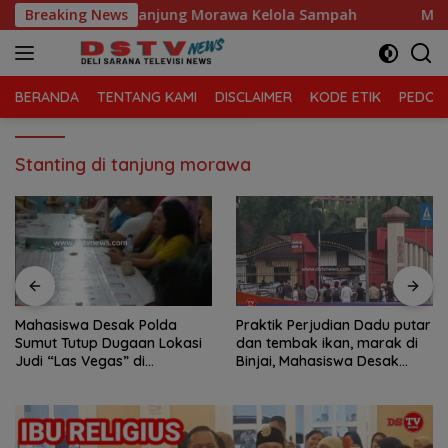
Langsung
ari, Kecamatan Tanjung Morawa Kelola Sampah
Breaking News
Mahasi
ke
konten
BERANDA
TENTANG KAMI
DISCLAIMER
KODE ETIK
PEDOMA
Stanting di tanjung morawa
Mahasiswa Desak Polda
Praktik Perjudian Dadu putar
Sumut Tutup Dugaan Lokasi
dan tembak ikan, marak di
Judi “Las Vegas” di
Binjai, Mahasiswa Desak
Brahrang Binjai
Poldasu tindak tegas oknum
pengusaha.