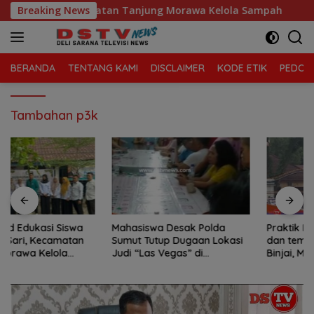
Langsung
laga Sari, Kecamatan Tanjung Morawa Kelola Sampah
Breaking News
M
ke
konten
BERANDA
TENTANG KAMI
DISCLAIMER
KODE ETIK
PEDOMA
Tambahan p3k
Mahasiswa Desak Polda
Praktik Perjudian Dadu putar
Sumut Tutup Dugaan Lokasi
dan tembak ikan, marak di
Judi “Las Vegas” di
Binjai, Mahasiswa Desak
Brahrang Binjai
Poldasu tindak tegas oknum
pengusaha.