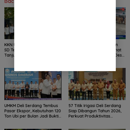
Baca Juga
KKN Unimed Edukasi Siswa
Warga Desa Penungkiren
SD Telaga Sari, Kecamatan
Gelar Aksi di Kantor Camat
Tanjung Morawa Kelola
STM Hilir, Tuntut Kepala Desa
Sampah
Dicopot
UMKM Deli Serdang Tembus
57 Titik Irigasi Deli Serdang
Pasar Ekspor, Kebutuhan 120
Siap Dibangun Tahun 2026,
Ton Ubi per Bulan Jadi Bukti
Perkuat Produktivitas
Kebangkitan Ekonomi
Pertanian dan Ketahanan
Daerah
Pangan