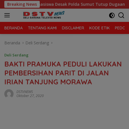
Langsung
ah
Breaking News
Mahasiswa Desak Polda Sumut Tutup Dugaan Lokasi Ju
ke
konten
BERANDA
TENTANG KAMI
DISCLAIMER
KODE ETIK
PEDOMA
Beranda
Deli Serdang
Deli Serdang
BAKTI PRAMUKA PEDULI LAKUKAN
PEMBERSIHAN PARIT DI JALAN
IRIAN TANJUNG MORAWA
DSTVNEWS
Oktober 27, 2020