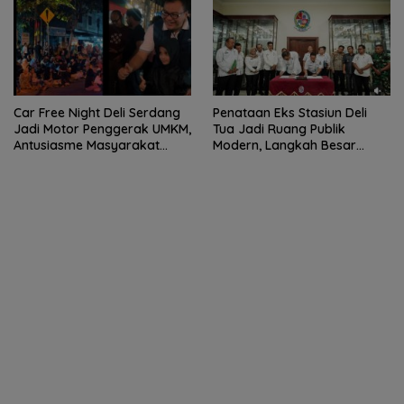
Car Free Night Deli Serdang
Penataan Eks Stasiun Deli
Jadi Motor Penggerak UMKM,
Tua Jadi Ruang Publik
Antusiasme Masyarakat
Modern, Langkah Besar
Bukti Ekonomi Kerakyatan
Pemkab Deli Serdang dan PT
Terus Tumbuh
KAI