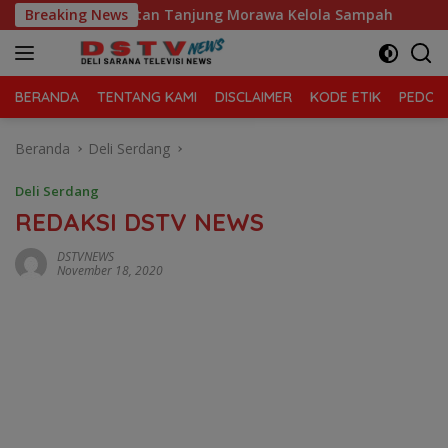
Langsung
ga Sari, Kecamatan Tanjung Morawa Kelola Sampah
Breaking News
Mah
ke
konten
BERANDA
TENTANG KAMI
DISCLAIMER
KODE ETIK
PEDOMA
Beranda
Deli Serdang
Deli Serdang
REDAKSI DSTV NEWS
DSTVNEWS
November 18, 2020