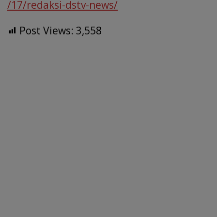
o
A
dI
a
d
e
/17/redaksi-dstv-news/
o
p
n
m
s
Post Views:
3,558
k
p