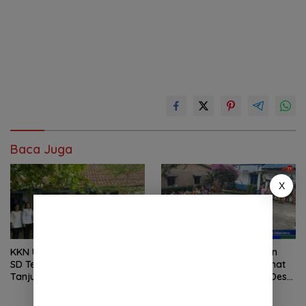
Baca Juga
X
KKN Unimed Edukasi Siswa
Warga Desa Penungkiren
SD Telaga Sari, Kecamatan
Gelar Aksi di Kantor Camat
Tanjung Morawa Kelola
STM Hilir, Tuntut Kepala Desa
Sampah
Dicopot