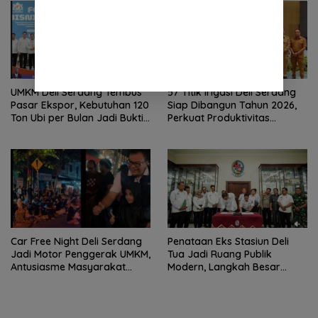
UMKM Deli Serdang Tembus
57 Titik Irigasi Deli Serdang
Pasar Ekspor, Kebutuhan 120
Siap Dibangun Tahun 2026,
Ton Ubi per Bulan Jadi Bukti
Perkuat Produktivitas
Kebangkitan Ekonomi
Pertanian dan Ketahanan
Daerah
Pangan
Car Free Night Deli Serdang
Penataan Eks Stasiun Deli
Jadi Motor Penggerak UMKM,
Tua Jadi Ruang Publik
Antusiasme Masyarakat
Modern, Langkah Besar
Bukti Ekonomi Kerakyatan
Pemkab Deli Serdang dan PT
Terus Tumbuh
KAI