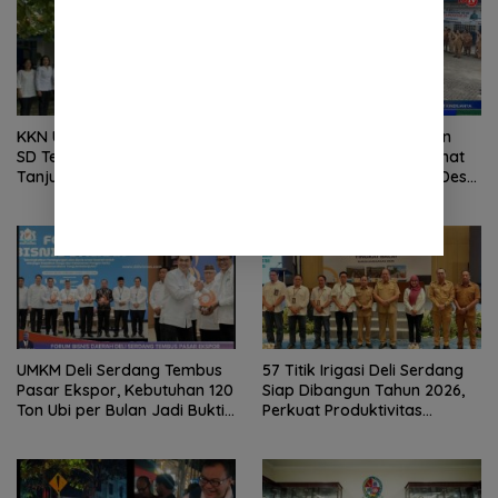
KKN Unimed Edukasi Siswa
Warga Desa Penungkiren
SD Telaga Sari, Kecamatan
Gelar Aksi di Kantor Camat
Tanjung Morawa Kelola
STM Hilir, Tuntut Kepala Desa
Sampah
Dicopot
UMKM Deli Serdang Tembus
57 Titik Irigasi Deli Serdang
Pasar Ekspor, Kebutuhan 120
Siap Dibangun Tahun 2026,
Ton Ubi per Bulan Jadi Bukti
Perkuat Produktivitas
Kebangkitan Ekonomi
Pertanian dan Ketahanan
Daerah
Pangan