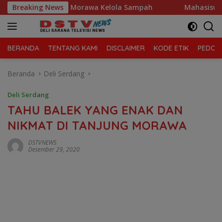
Langsung
camatan Tanjung Morawa Kelola Sampah
Breaking News
Mahasiswa Desa
ke
konten
BERANDA
TENTANG KAMI
DISCLAIMER
KODE ETIK
PEDOMA
Beranda
Deli Serdang
Deli Serdang
TAHU BALEK YANG ENAK DAN
NIKMAT DI TANJUNG MORAWA
DSTVNEWS
Desember 29, 2020