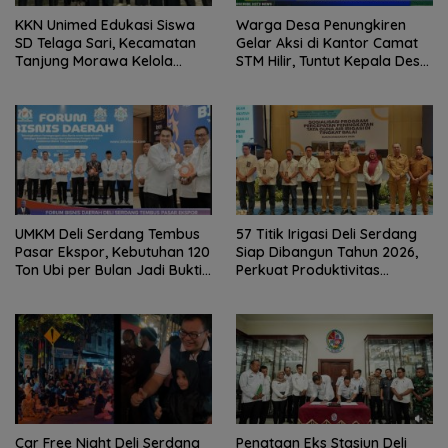
KKN Unimed Edukasi Siswa
Warga Desa Penungkiren
SD Telaga Sari, Kecamatan
Gelar Aksi di Kantor Camat
Tanjung Morawa Kelola
STM Hilir, Tuntut Kepala Desa
Sampah
Dicopot
UMKM Deli Serdang Tembus
57 Titik Irigasi Deli Serdang
Pasar Ekspor, Kebutuhan 120
Siap Dibangun Tahun 2026,
Ton Ubi per Bulan Jadi Bukti
Perkuat Produktivitas
Kebangkitan Ekonomi
Pertanian dan Ketahanan
Daerah
Pangan
Car Free Night Deli Serdang
Penataan Eks Stasiun Deli