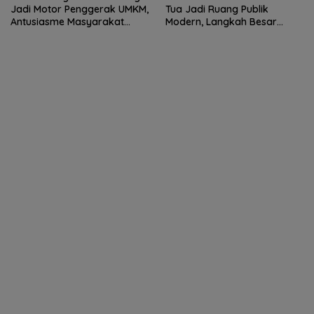
Jadi Motor Penggerak UMKM,
Tua Jadi Ruang Publik
Antusiasme Masyarakat
Modern, Langkah Besar
Bukti Ekonomi Kerakyatan
Pemkab Deli Serdang dan PT
Terus Tumbuh
KAI