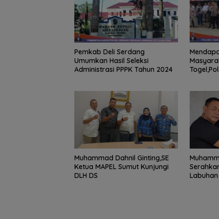
Pemkab Deli Serdang
Mendapat
Umumkan Hasil Seleksi
Masyarak
Administrasi PPPK Tahun 2024
Togel,Po
Turun Ke
Muhammad Dahnil Ginting,SE
Muhammad
Ketua MAPEL Sumut Kunjungi
Serahka
DLH DS
Labuhan