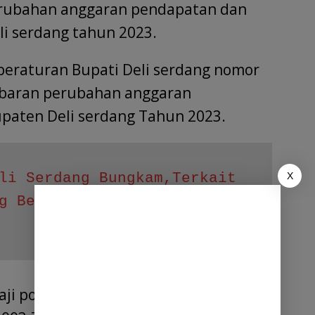
rubahan anggaran pendapatan dan
li serdang tahun 2023.
 peraturan Bupati Deli serdang nomor
abaran perubahan anggaran
paten Deli serdang Tahun 2023.
X
li Serdang Bungkam,Terkait 
g Belanja Barang dan Jasa 
gaji pokok PPPK sebelum Perubahan