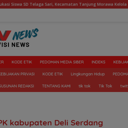
ga Sari, Kecamatan Tanjung Morawa Kelola Sampah
Ma
ER
KODE ETIK
PEDOMAN MEDIA SIBER
INDEKS
KEBIJA
KEBIJAKAN PRIVASI
KODE ETIK
Lingkungan Hidup
PEDOMA
SUSUNAN REDAKSI
TENTANG KAMI
tik tok
Tik Tok
twit
PPK kabupaten Deli Serdang