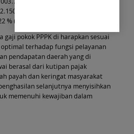
.003.747 mengalami kenaikan setelah
2.150.625 atau naik sebesar Rp
22 % (persen).
 gaji pokok PPPK di harapkan sesuai
 optimal terhadap fungsi pelayanan
an pendapatan daerah yang di
i berasal dari kutipan pajak
ah payah dan keringat masyarakat
enghasilan selanjutnya menyisihkan
tuk memenuhi kewajiban dalam