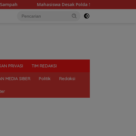
hasiswa Desak Polda Sumut Tutup Dugaan Lokasi Judi “Las Vega
KAN PRIVASI
TIM REDAKSI
N MEDIA SIBER
Politik
Redaksi
ter