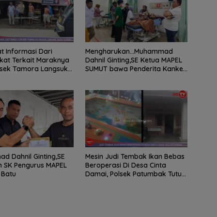
 Informasi Dari
Mengharukan…Muhammad
at Terkait Maraknya
Dahnil Ginting,SE Ketua MAPEL
lsek Tamora Langsuk
SUMUT bawa Penderita Kanker
 Lokasi
Tulang berobat ke RS Haji
Medan
 Dahnil Ginting,SE
Mesin Judi Tembak Ikan Bebas
n SK Pengurus MAPEL
Beroperasi Di Desa Cinta
 Batu
Damai, Polsek Patumbak Tutup
Mata