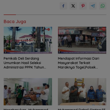
Baca Juga
Pemkab Deli Serdang
Mendapat Informasi Dari
Umumkan Hasil Seleksi
Masyarakat Terkait
Administrasi PPPK Tahun
Maraknya Togel,Polsek
2024
Tamora Langsuk Turun Ke
Lokasi
Mengharukan…Muhammad
Muhammad Dahnil Ginting,SE