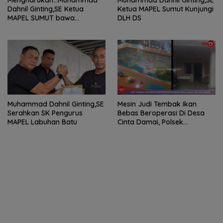
Dahnil Ginting,SE Ketua
Ketua MAPEL Sumut Kunjungi
MAPEL SUMUT bawa
DLH DS
Penderita Kanker Tulang
berobat ke RS Haji Medan
Muhammad Dahnil Ginting,SE
Mesin Judi Tembak Ikan
Serahkan SK Pengurus
Bebas Beroperasi Di Desa
MAPEL Labuhan Batu
Cinta Damai, Polsek
Patumbak Tutup Mata