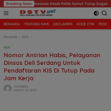
Langsung
Mahasiswa Desak Polda Sumut Tutup Dugaan Lokasi Judi “La
Breaking News
ke
konten
BERANDA
TENTANG KAMI
DISCLAIMER
KODE ETIK
PEDOMA
Beranda
ADV
ADV
Nomor Antrian Habis, Pelayanan
Dinsos Deli Serdang Untuk
Pendaftaran KIS Di Tutup Pada
Jam Kerja
DSTVNEWS
Januari 16, 2024