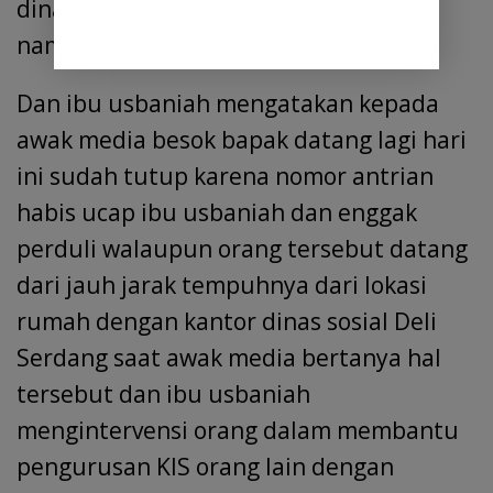
dinas sosial tersebut menyebutkan
namanya usbaniah
Dan ibu usbaniah mengatakan kepada
awak media besok bapak datang lagi hari
ini sudah tutup karena nomor antrian
habis ucap ibu usbaniah dan enggak
perduli walaupun orang tersebut datang
dari jauh jarak tempuhnya dari lokasi
rumah dengan kantor dinas sosial Deli
Serdang saat awak media bertanya hal
tersebut dan ibu usbaniah
mengintervensi orang dalam membantu
pengurusan KIS orang lain dengan