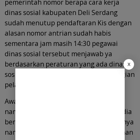
pemerintah nomor berapa cara kerja
dinas sosial kabupaten Deli Serdang
sudah menutup pendaftaran Kis dengan
alasan nomor antrian sudah habis
sementara jam masih 14:30 pegawai
dinas sosial tersebut menjawab ya
berdasarkan peraturan yang ada dinas
X
sosial ini kata pegawai dinas sosial bagian
pelayanan ibu usbaniah
Awal nya ibu usbaniah menyebutkan
namanya ibu erna pada saat awak media
bertanya,pada saat awak media bertanya
namanya kembali ibu pegawai pelayanan