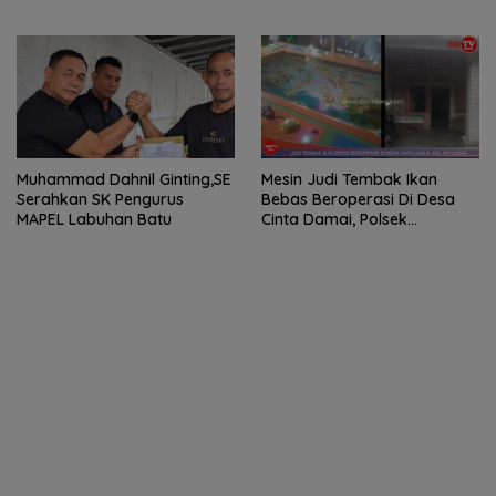
Penderita Kanker Tulang
berobat ke RS Haji Medan
Muhammad Dahnil Ginting,SE
Mesin Judi Tembak Ikan
Serahkan SK Pengurus
Bebas Beroperasi Di Desa
MAPEL Labuhan Batu
Cinta Damai, Polsek
Patumbak Tutup Mata