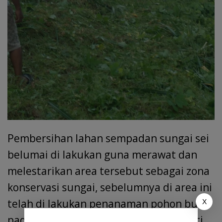
Pembersihan lahan sempadan sungai sei
belumai di lakukan guna merawat dan
melestarikan area tersebut sebagai zona
konservasi sungai, sebelumnya di area ini
telah di lakukan penanaman pohon buah
X
pada tanggal 28/11/2023 memperingati