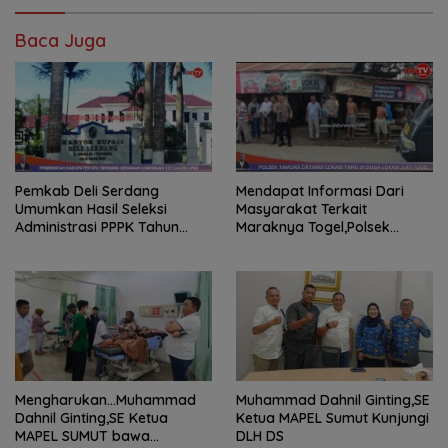
Baca Juga
Pemkab Deli Serdang
Mendapat Informasi Dari
Umumkan Hasil Seleksi
Masyarakat Terkait
Administrasi PPPK Tahun
Maraknya Togel,Polsek
2024
Tamora Langsuk Turun Ke
Lokasi
Mengharukan…Muhammad
Muhammad Dahnil Ginting,SE
Dahnil Ginting,SE Ketua
Ketua MAPEL Sumut Kunjungi
MAPEL SUMUT bawa
DLH DS