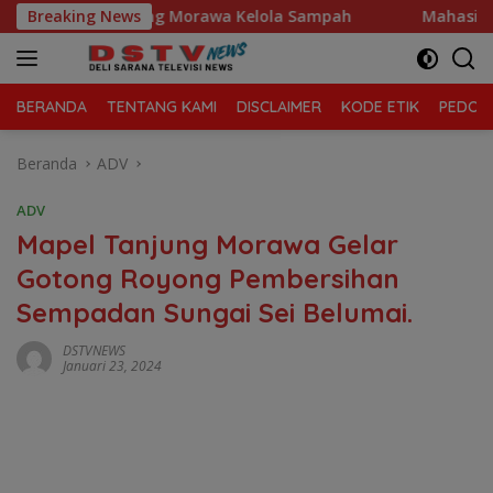
Langsung
Tanjung Morawa Kelola Sampah
Breaking News
Mahasiswa Desak Polda S
ke
konten
BERANDA
TENTANG KAMI
DISCLAIMER
KODE ETIK
PEDOMA
Beranda
ADV
ADV
Mapel Tanjung Morawa Gelar
Gotong Royong Pembersihan
Sempadan Sungai Sei Belumai.
DSTVNEWS
Januari 23, 2024