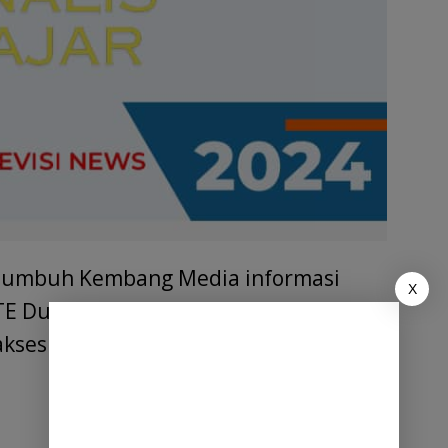
umbuh Kembang Media informasi
X
E Dunia Maya atau Digitalisasi
akses oleh masyarakat Dunia.