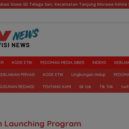
a Sari, Kecamatan Tanjung Morawa Kelola Sampah
Maha
ER
KODE ETIK
PEDOMAN MEDIA SIBER
INDEKS
KEBIJA
KEBIJAKAN PRIVASI
KODE ETIK
Lingkungan Hidup
PEDOMA
SUSUNAN REDAKSI
TENTANG KAMI
tik tok
Tik Tok
twit
m Launching Program