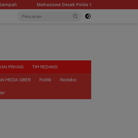
siswa Desak Polda Sumut Tutup Dugaan Lokasi Judi “Las Vegas”
KAN PRIVASI
TIM REDAKSI
N MEDIA SIBER
Politik
Redaksi
ter