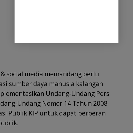
r & social media memandang perlu
kasi sumber daya manusia kalangan
mplementasikan Undang-Undang Pers
ndang-Undang Nomor 14 Tahun 2008
si Publik KIP untuk dapat berperan
publik.