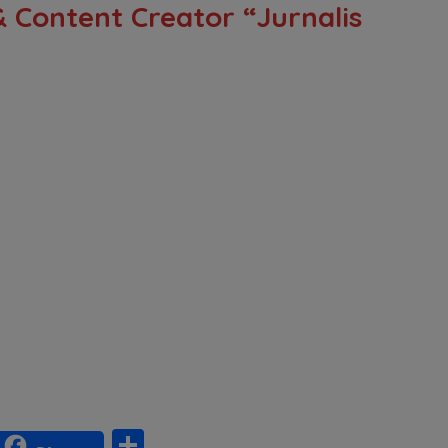
& Content Creator “Jurnalis
S