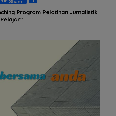
Share
w
h
hing Program Pelatihan Jurnalistik
tt
ar
 Pelajar”
r
e