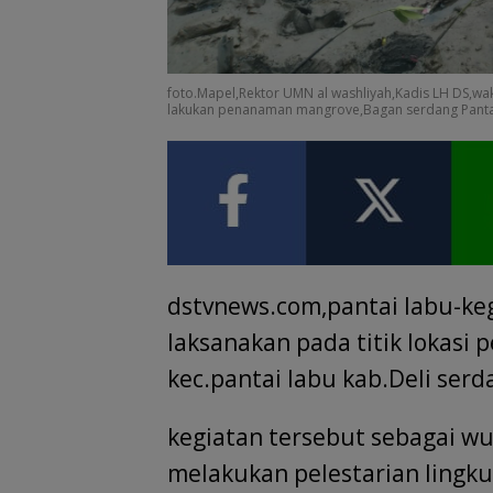
foto.Mapel,Rektor UMN al washliyah,Kadis LH DS,wa
lakukan penanaman mangrove,Bagan serdang Pantai
dstvnews.com,pantai labu-keg
laksanakan pada titik lokasi 
kec.pantai labu kab.Deli ser
kegiatan tersebut sebagai w
melakukan pelestarian lingku