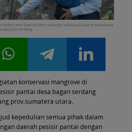
kil Rektor amir hamzah,Items selangor malaysia,Dosen & mahasiswa
 labu,Deli serdang.
iatan konservasi mangrove di
pesisir pantai desa bagan serdang
dang prov.sumatera utara.
ujud kepedulian semua pihak dalam
ngan daerah pesisir pantai dengan