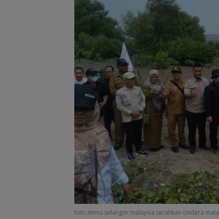
foto.items selangor malaysia serahkan cindera mat