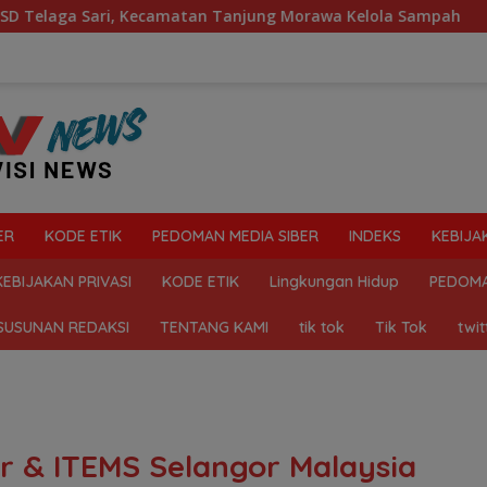
an Tanjung Morawa Kelola Sampah
Mahasiswa Desak Pol
ER
KODE ETIK
PEDOMAN MEDIA SIBER
INDEKS
KEBIJA
KEBIJAKAN PRIVASI
KODE ETIK
Lingkungan Hidup
PEDOMA
SUSUNAN REDAKSI
TENTANG KAMI
tik tok
Tik Tok
twit
 & ITEMS Selangor Malaysia