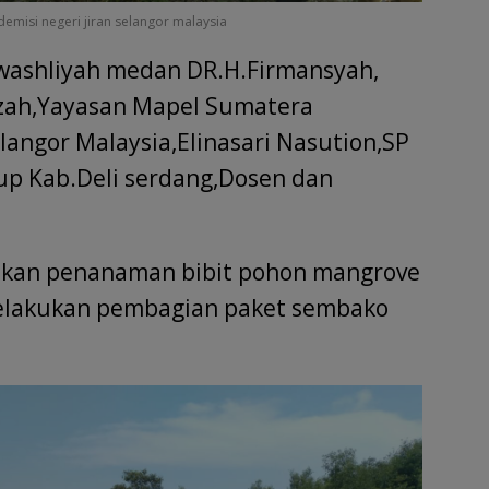
misi negeri jiran selangor malaysia
l washliyah medan DR.H.Firmansyah,
mzah,Yayasan Mapel Sumatera
langor Malaysia,Elinasari Nasution,SP
up Kab.Deli serdang,Dosen dan
kukan penanaman bibit pohon mangrove
elakukan pembagian paket sembako