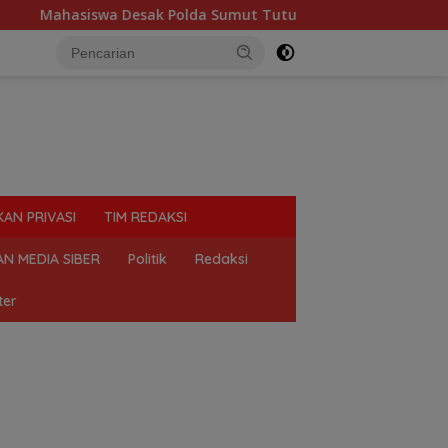
da Sumut Tutup Dugaan Lokasi Judi “Las Vegas” di Brahrang Bi
KAN PRIVASI
TIM REDAKSI
N MEDIA SIBER
Politik
Redaksi
ter