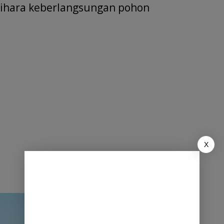
ihara keberlangsungan pohon
X