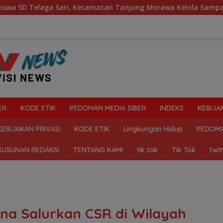
 Kecamatan Tanjung Morawa Kelola Sampah
Mahasiswa D
ER
KODE ETIK
PEDOMAN MEDIA SIBER
INDEKS
KEBIJA
KEBIJAKAN PRIVASI
KODE ETIK
Lingkungan Hidup
PEDOMA
SUSUNAN REDAKSI
TENTANG KAMI
tik tok
Tik Tok
twit
ina Salurkan CSR di Wilayah