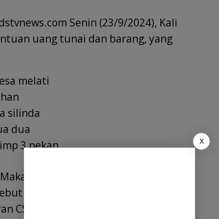
stvnews.com Senin (23/9/2024), Kali
antuan uang tunai dan barang, yang
esa melati
ahan
a silinda
ua dua
X
simp 3 pekan
& Makan Bareng
ebut sebanyak Rp 103.700.000,- yang
an CSR bulan juli – Agustus dari