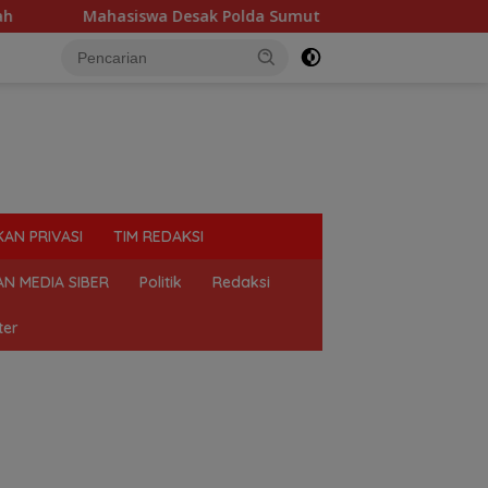
esak Polda Sumut Tutup Dugaan Lokasi Judi “Las Vegas” di Bra
KAN PRIVASI
TIM REDAKSI
N MEDIA SIBER
Politik
Redaksi
ter