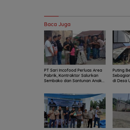
Baca Juga
PT Sari Incofood Perluas Area
Puting B
Pabrik, Kontraktor Salurkan
Sebagia
Sembako dan Santunan Anak
di Desa 
Yatim di Buntu Bedimbar
Pemerin
Cepat Be