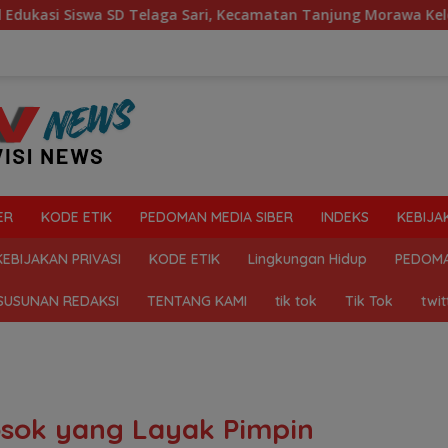
aga Sari, Kecamatan Tanjung Morawa Kelola Sampah
Ma
ER
KODE ETIK
PEDOMAN MEDIA SIBER
INDEKS
KEBIJA
KEBIJAKAN PRIVASI
KODE ETIK
Lingkungan Hidup
PEDOMA
SUSUNAN REDAKSI
TENTANG KAMI
tik tok
Tik Tok
twit
osok yang Layak Pimpin