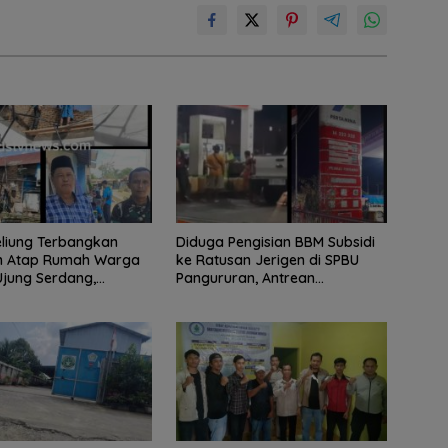
eliung Terbangkan
Diduga Pengisian BBM Subsidi
n Atap Rumah Warga
ke Ratusan Jerigen di SPBU
Ujung Serdang,
Pangururan, Antrean
tah Desa Bergerak
Kendaraan Mengular dan
rikan Bantuan
Pengguna Jalan Dirugikan