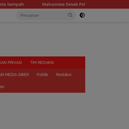
hasiswa Desak Polda Sumut Tutup Dugaan Lokasi Judi “Las Vega
KAN PRIVASI
TIM REDAKSI
N MEDIA SIBER
Politik
Redaksi
ter