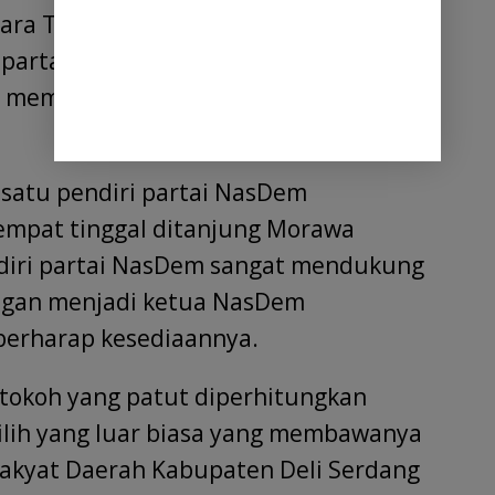
tara Tarigan menjadi ketua NasDem
 partai tersebut akan semakin besar
a membesarkan partai NasDem yang
h satu pendiri partai NasDem
empat tinggal ditanjung Morawa
iri partai NasDem sangat mendukung
rigan menjadi ketua NasDem
berharap kesediaannya.
tokoh yang patut diperhitungkan
lih yang luar biasa yang membawanya
akyat Daerah Kabupaten Deli Serdang