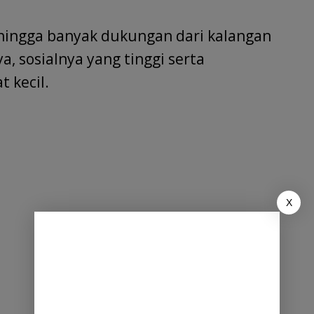
hingga banyak dukungan dari kalangan
, sosialnya yang tinggi serta
 kecil.
X