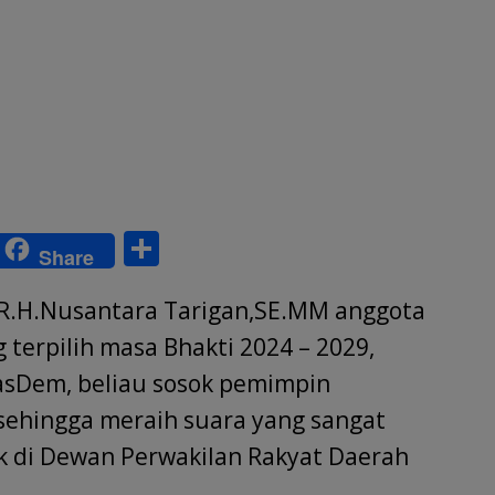
S
Share
w
h
DR.H.Nusantara Tarigan,SE.MM anggota
tt
ar
r
e
terpilih masa Bhakti 2024 – 2029,
NasDem, beliau sosok pemimpin
sehingga meraih suara yang sangat
 di Dewan Perwakilan Rakyat Daerah