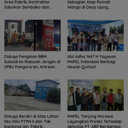
Area Pabrik, Kontraktor
Sebagian Atap Rumah
Salurkan Sembako dan
Warga di Desa Ujung
Santunan Anak Yatim di
Serdang, Pemerintah Desa
Buntu Bedimbar
Bergerak Cepat Berikan
Bantuan
Diduga Pengisian BBM
Idul Adha 1447 H Yayasan
Subsidi ke Ratusan Jerigen di
MAPEL Indonesia Berbagi
SPBU Pangururan, Antrean
Hewan Qurban
Kendaraan Mengular dan
Pengguna Jalan Dirugikan
Diduga Berdiri di Atas Lahan
MAPEL Tanjung Morawa
Eks HGU PTPN II dan Tak
Layangkan Protes Terhadap
Kantongi Izin, Pabrik
aktivitas PT. ABP Berdampak