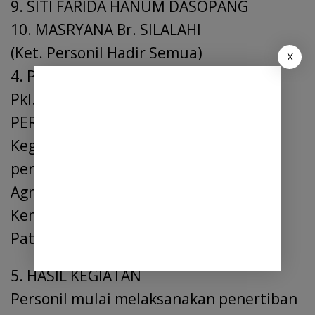
9. SITI FARIDA HANUM DASOPANG
10. MASRYANA Br. SILALAHI
(Ket. Personil Hadir Semua)
X
4. PELAKSANAAN KEGIATAN
Pkl. 10.00 wib
PERSIAPAN
Kegiatan diawali dengan briefing dan
persiapan yang dipimpin oleh Katim
Agriel Sipahutar
Kemudian tim bergerak melakukan
Patroli Trantibum
5. HASIL KEGIATAN
Personil mulai melaksanakan penertiban