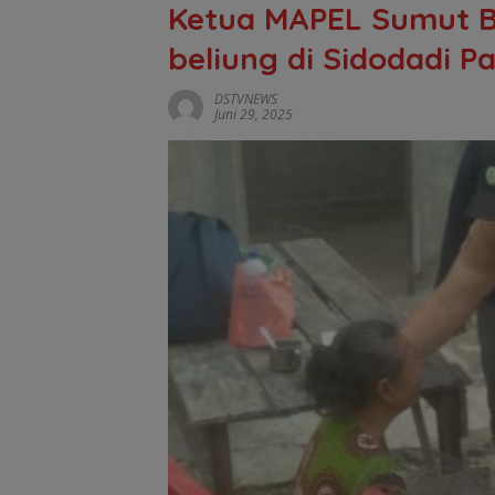
Ketua MAPEL Sumut B
beliung di Sidodadi 
DSTVNEWS
Juni 29, 2025