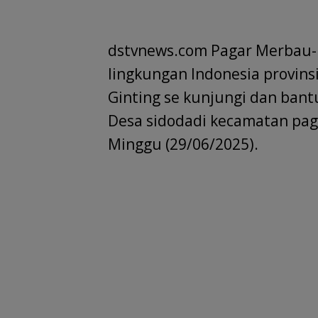
e
at
k
ai
e
re
i
b
s
e
l
gr
a
e
dstvnews.com Pagar Merbau-K
o
A
dI
a
d
lingkungan Indonesia provi
o
p
n
m
s
Ginting se kunjungi dan bant
k
p
Desa sidodadi kecamatan pag
Minggu (29/06/2025).