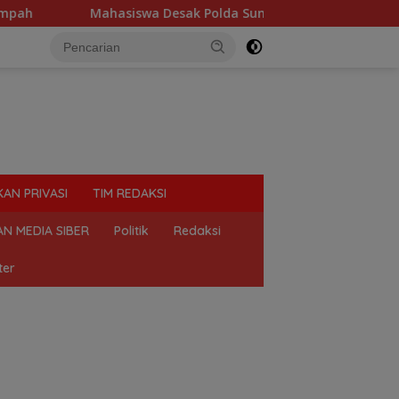
a Desak Polda Sumut Tutup Dugaan Lokasi Judi “Las Vegas” di 
KAN PRIVASI
TIM REDAKSI
N MEDIA SIBER
Politik
Redaksi
ter