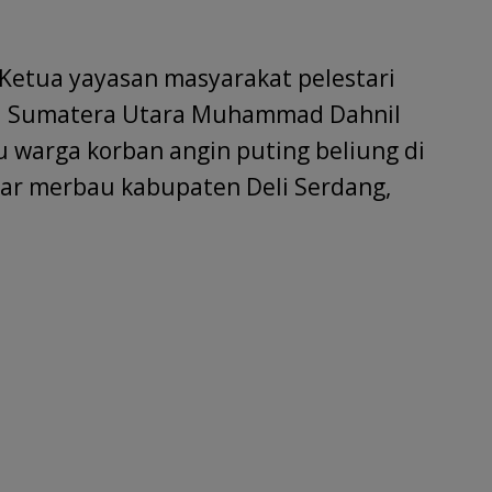
tt
ar
r
e
etua yayasan masyarakat pelestari
nsi Sumatera Utara Muhammad Dahnil
u warga korban angin puting beliung di
ar merbau kabupaten Deli Serdang,