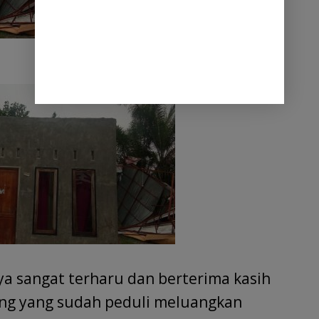
aya sangat terharu dan berterima kasih
ing yang sudah peduli meluangkan