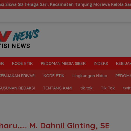
i, Kecamatan Tanjung Morawa Kelola Sampah
Mahasisw
ER
KODE ETIK
PEDOMAN MEDIA SIBER
INDEKS
KEBIJA
KEBIJAKAN PRIVASI
KODE ETIK
Lingkungan Hidup
PEDOMA
SUSUNAN REDAKSI
TENTANG KAMI
tik tok
Tik Tok
twit
ru….. M. Dahnil Ginting, SE