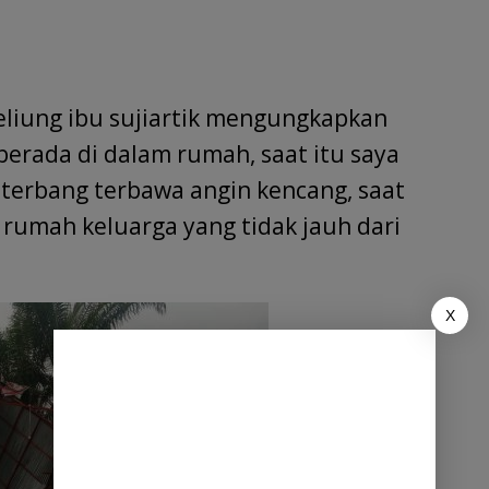
eliung ibu sujiartik mengungkapkan
berada di dalam rumah, saat itu saya
 terbang terbawa angin kencang, saat
rumah keluarga yang tidak jauh dari
X