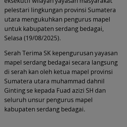
o
A
dI
a
d
e
eksekutif wilayah yayasan masyarakat
o
p
n
m
s
pelestari lingkungan provinsi Sumatera
k
p
utara mengukuhkan pengurus mapel
untuk kabupaten serdang bedagai,
Selasa (19/08/2025).
Serah Terima SK kepengurusan yayasan
mapel serdang bedagai secara langsung
di serah kan oleh ketua mapel provinsi
Sumatera utara muhammad dahnil
Ginting se kepada Fuad azizi SH dan
seluruh unsur pengurus mapel
kabupaten serdang bedagai.