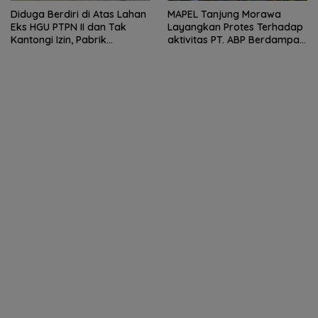
Diduga Berdiri di Atas Lahan
MAPEL Tanjung Morawa
Eks HGU PTPN II dan Tak
Layangkan Protes Terhadap
Kantongi Izin, Pabrik
aktivitas PT. ABP Berdampak
Tempahan Besi di Limau
Lingkungan
Manis Disorot