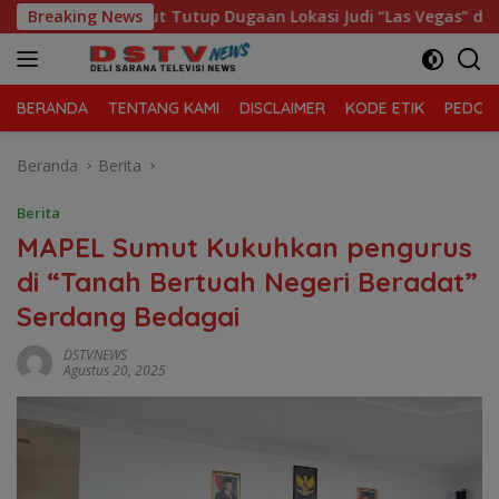
Langsung
olda Sumut Tutup Dugaan Lokasi Judi “Las Vegas” di Brahrang 
Breaking News
ke
konten
BERANDA
TENTANG KAMI
DISCLAIMER
KODE ETIK
PEDOMA
Beranda
Berita
Berita
MAPEL Sumut Kukuhkan pengurus
di “Tanah Bertuah Negeri Beradat”
Serdang Bedagai
DSTVNEWS
Agustus 20, 2025