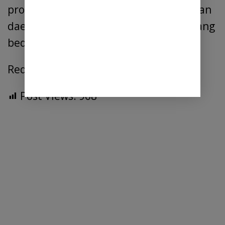
program program pemerintah pusat dan
daerah, khususnya di kabupaten serdang
bedagai” Tutupnya.
Red
Post Views:
968