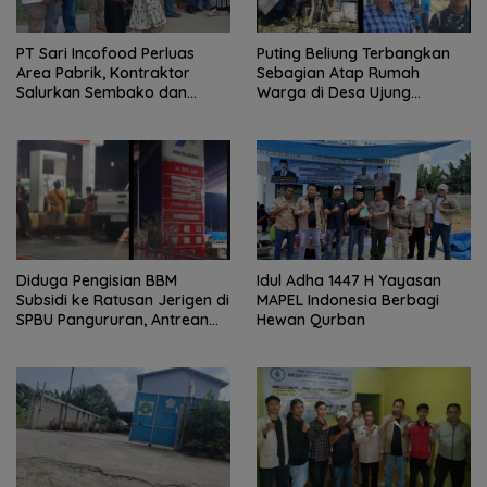
PT Sari Incofood Perluas
Puting Beliung Terbangkan
Area Pabrik, Kontraktor
Sebagian Atap Rumah
Salurkan Sembako dan
Warga di Desa Ujung
Santunan Anak Yatim di
Serdang, Pemerintah Desa
Buntu Bedimbar
Bergerak Cepat Berikan
Bantuan
Diduga Pengisian BBM
Idul Adha 1447 H Yayasan
Subsidi ke Ratusan Jerigen di
MAPEL Indonesia Berbagi
SPBU Pangururan, Antrean
Hewan Qurban
Kendaraan Mengular dan
Pengguna Jalan Dirugikan