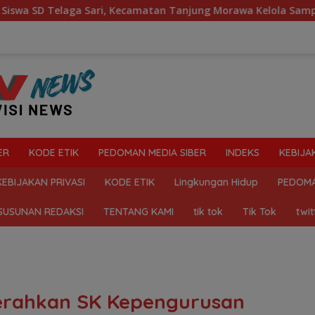
i, Kecamatan Tanjung Morawa Kelola Sampah
Mahasiswa
ER
KODE ETIK
PEDOMAN MEDIA SIBER
INDEKS
KEBIJA
KEBIJAKAN PRIVASI
KODE ETIK
Lingkungan Hidup
PEDOMA
SUSUNAN REDAKSI
TENTANG KAMI
tik tok
Tik Tok
twit
Serahkan SK Kepengurusan