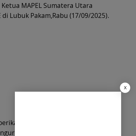
h Ketua MAPEL Sumatera Utara
di Lubuk Pakam,Rabu (17/09/2025).
X
rikan kepercayaan kepada sdr.OK
engurusan MAPEL di Kabupaten Deli