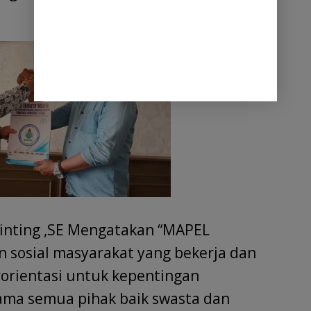
inting ,SE Mengatakan “MAPEL
sosial masyarakat yang bekerja dan
rorientasi untuk kepentingan
sama semua pihak baik swasta dan