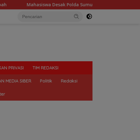
 Desak Polda Sumut Tutup Dugaan Lokasi Judi “Las Vegas” di B
KAN PRIVASI
TIM REDAKSI
N MEDIA SIBER
Politik
Redaksi
ter