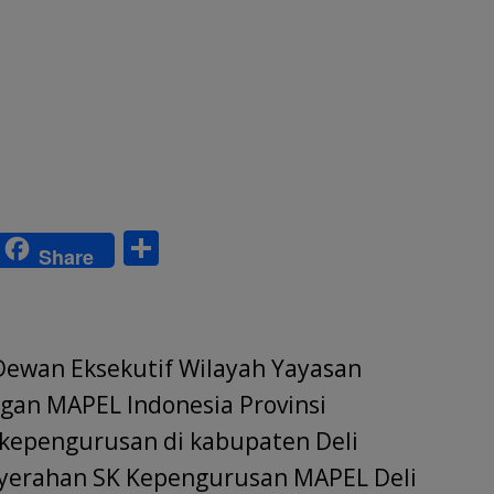
S
Share
w
h
tt
ar
r
e
ewan Eksekutif Wilayah Yayasan
gan MAPEL Indonesia Provinsi
epengurusan di kabupaten Deli
nyerahan SK Kepengurusan MAPEL Deli