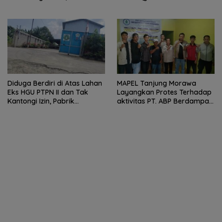
Kendaraan Mengular dan
Pengguna Jalan Dirugikan
Diduga Berdiri di Atas Lahan
MAPEL Tanjung Morawa
Eks HGU PTPN II dan Tak
Layangkan Protes Terhadap
Kantongi Izin, Pabrik
aktivitas PT. ABP Berdampak
Tempahan Besi di Limau
Lingkungan
Manis Disorot