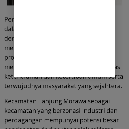
Penempatan personil satgas satpol PP
dalam rangka membangun sinergitas
dengan pemerintah kecamatan,
membantu dan mensukseskan semua
program program pemerintah dalam
mengupayakan terciptanya kondusifitas
ketentraman dan ketertiban umum serta
terwujudnya masyarakat yang sejahtera.
Kecamatan Tanjung Morawa sebagai
kecamatan yang berzonasi industri dan
perdagangan mempunyai potensi besar