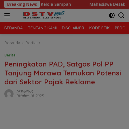
Langsung
 Morawa Kelola Sampah
Breaking News
Mahasiswa Desak Polda Sumut T
ke
konten
BERANDA
TENTANG KAMI
DISCLAIMER
KODE ETIK
PEDOMA
Beranda
Berita
Berita
Peningkatan PAD, Satgas Pol PP
Tanjung Morawa Temukan Potensi
dari Sektor Pajak Reklame
DSTVNEWS
Oktober 10, 2025