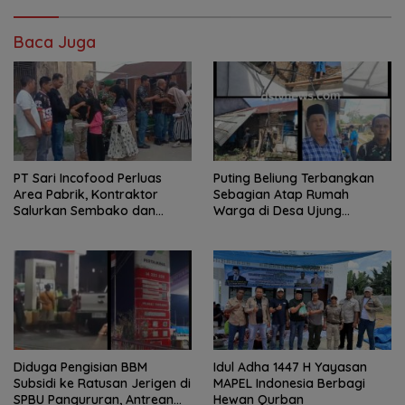
Baca Juga
PT Sari Incofood Perluas
Puting Beliung Terbangkan
Area Pabrik, Kontraktor
Sebagian Atap Rumah
Salurkan Sembako dan
Warga di Desa Ujung
Santunan Anak Yatim di
Serdang, Pemerintah Desa
Buntu Bedimbar
Bergerak Cepat Berikan
Bantuan
Diduga Pengisian BBM
Idul Adha 1447 H Yayasan
Subsidi ke Ratusan Jerigen di
MAPEL Indonesia Berbagi
SPBU Pangururan, Antrean
Hewan Qurban