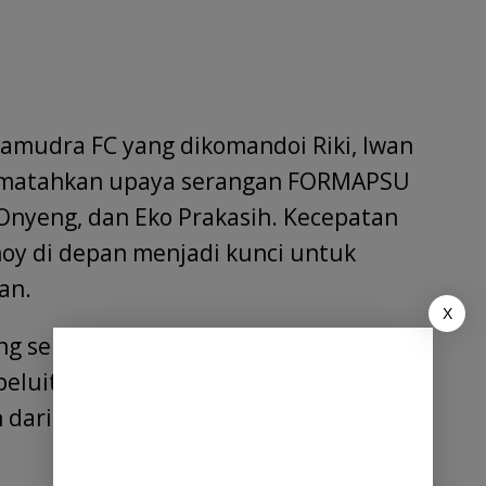
Samudra FC yang dikomandoi Riki, Iwan
mematahkan upaya serangan FORMAPSU
Onyeng, dan Eko Prakasih. Kecepatan
y di depan menjadi kunci untuk
an.
X
 yang selalu menyerang dan membuat
eluit awal dibunyikan harus berakhir
 dari Wasit yang mengawal