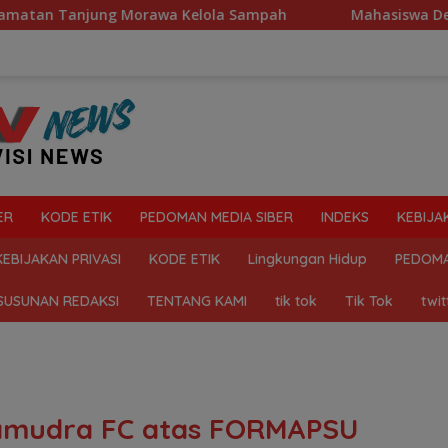
orawa Kelola Sampah
Mahasiswa Desak Polda Sumut Tut
ER
KODE ETIK
PEDOMAN MEDIA SIBER
INDEKS
KEBIJA
KEBIJAKAN PRIVASI
KODE ETIK
Lingkungan Hidup
PEDOMA
SUSUNAN REDAKSI
TENTANG KAMI
tik tok
Tik Tok
twit
amudra FC atas FORMAPSU