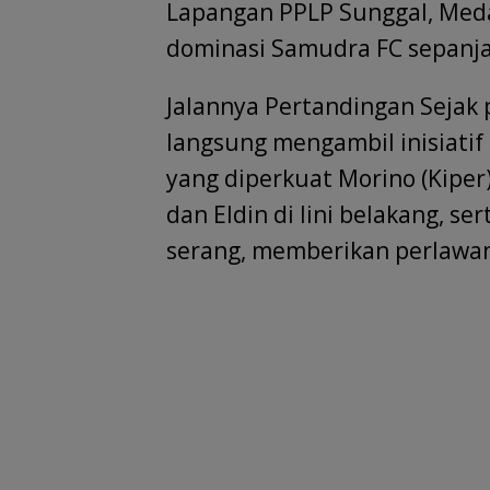
o
p
n
m
s
Lapangan PPLP Sunggal, Med
k
p
dominasi Samudra FC sepanj
Jalannya Pertandingan Sejak 
langsung mengambil inisiati
yang diperkuat Morino (Kiper)
dan Eldin di lini belakang, se
serang, memberikan perlawan