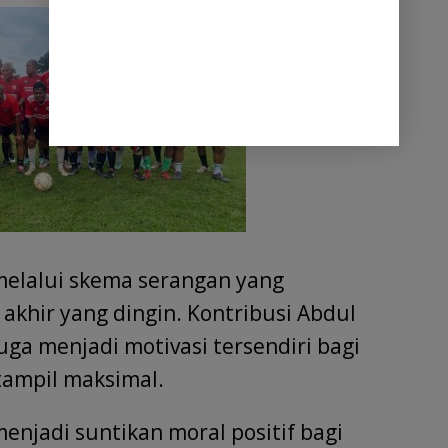
melalui skema serangan yang
akhir yang dingin. Kontribusi Abdul
uga menjadi motivasi tersendiri bagi
tampil maksimal.
njadi suntikan moral positif bagi