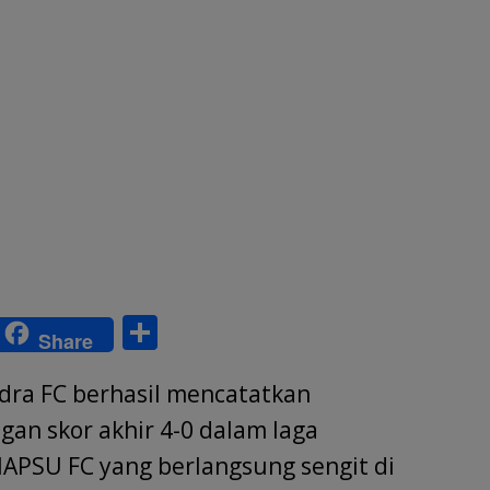
S
Share
w
h
ra FC berhasil mencatatkan
tt
ar
r
e
n skor akhir 4-0 dalam laga
PSU FC yang berlangsung sengit di