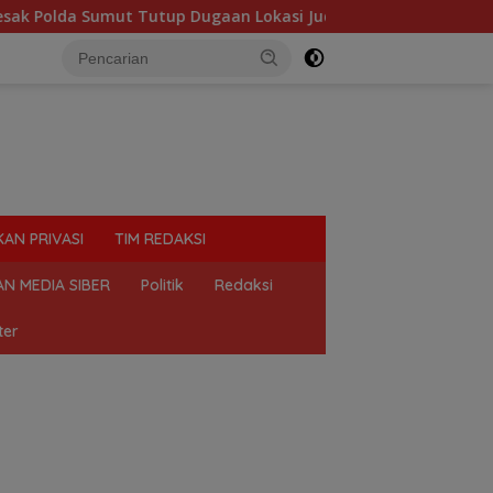
up Dugaan Lokasi Judi “Las Vegas” di Brahrang Binjai
KAN PRIVASI
TIM REDAKSI
N MEDIA SIBER
Politik
Redaksi
ter