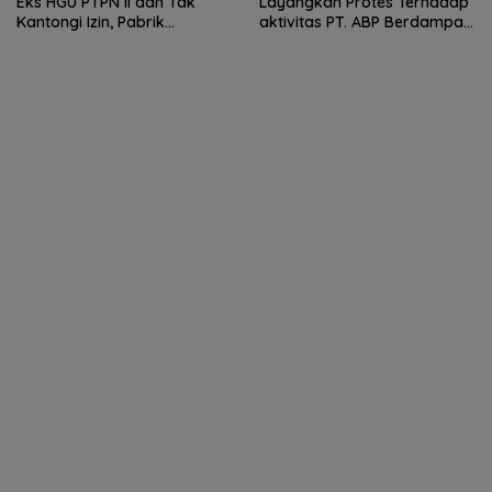
Eks HGU PTPN II dan Tak
Layangkan Protes Terhadap
Kantongi Izin, Pabrik
aktivitas PT. ABP Berdampak
Tempahan Besi di Limau
Lingkungan
Manis Disorot