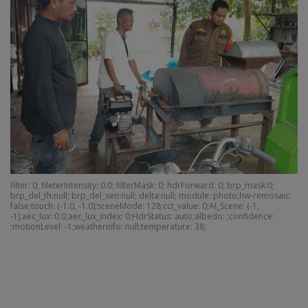
filter: 0; fileterIntensity: 0.0; filterMask: 0; hdrForward: 0; brp_mask:0;
brp_del_th:null; brp_del_sen:null; delta:null; module: photo;hw-remosaic:
false;touch: (-1.0, -1.0);sceneMode: 128;cct_value: 0;AI_Scene: (-1,
-1);aec_lux: 0.0;aec_lux_index: 0;HdrStatus: auto;albedo: ;confidence:
;motionLevel: -1;weatherinfo: null;temperature: 38;