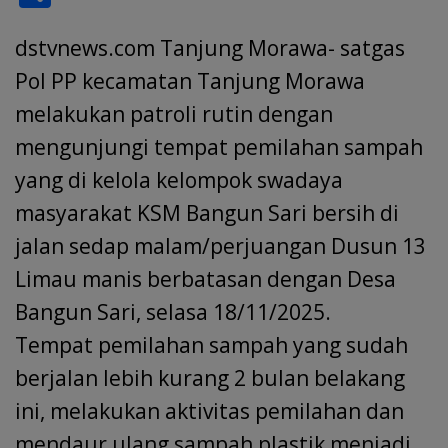
e
at
k
ai
e
re
itt
h
b
s
e
l
gr
a
er
dstvnews.com Tanjung Morawa- satgas
ar
o
A
dI
a
d
e
Pol PP kecamatan Tanjung Morawa
o
p
n
m
s
melakukan patroli rutin dengan
k
p
mengunjungi tempat pemilahan sampah
yang di kelola kelompok swadaya
masyarakat KSM Bangun Sari bersih di
jalan sedap malam/perjuangan Dusun 13
Limau manis berbatasan dengan Desa
Bangun Sari, selasa 18/11/2025.
Tempat pemilahan sampah yang sudah
berjalan lebih kurang 2 bulan belakang
ini, melakukan aktivitas pemilahan dan
mendaur ulang sampah plastik menjadi