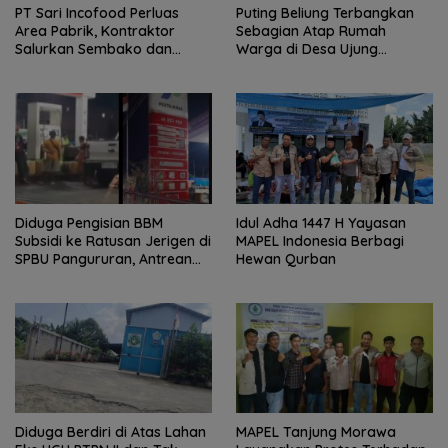
PT Sari Incofood Perluas
Puting Beliung Terbangkan
Area Pabrik, Kontraktor
Sebagian Atap Rumah
Salurkan Sembako dan
Warga di Desa Ujung
Santunan Anak Yatim di
Serdang, Pemerintah Desa
Buntu Bedimbar
Bergerak Cepat Berikan
Bantuan
Diduga Pengisian BBM
Idul Adha 1447 H Yayasan
Subsidi ke Ratusan Jerigen di
MAPEL Indonesia Berbagi
SPBU Pangururan, Antrean
Hewan Qurban
Kendaraan Mengular dan
Pengguna Jalan Dirugikan
Diduga Berdiri di Atas Lahan
MAPEL Tanjung Morawa