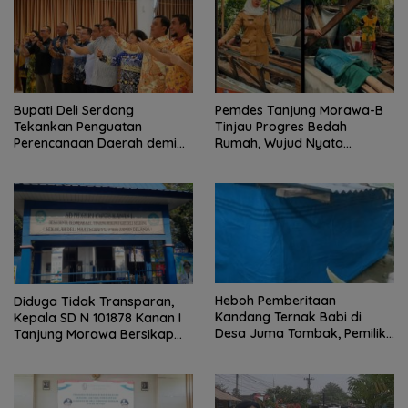
Bupati Deli Serdang
Pemdes Tanjung Morawa-B
Tekankan Penguatan
Tinjau Progres Bedah
Perencanaan Daerah demi
Rumah, Wujud Nyata
Pembangunan yang Terarah
Kepedulian Sosial.
dan Berkualitas.
Heboh Pemberitaan
Diduga Tidak Transparan,
Kandang Ternak Babi di
Kepala SD N 101878 Kanan I
Desa Juma Tombak, Pemilik
Tanjung Morawa Bersikap
Beri Klarifikasi
Arogan Saat Dikonfirmasi
Soal Dana BOS.