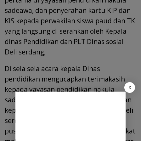
sadeawa, dan penyerahan kartu KIP dan
KIS kepada perwakilan siswa paud dan TK
yang langsung di serahkan oleh Kepala
dinas Pendidikan dan PLT Dinas sosial
Deli serdang,
Di sela sela acara kepala Dinas
pendidikan mengucapkan terimakasih
kepada yayasan pendidikan nakula
X
sadewa yang telah memberi sumbangan
kepada Dinas pendidikan kabupaten Deli
serdang,karena telah melaksanakan
pusat kegiatan pembelajaran masyarakat