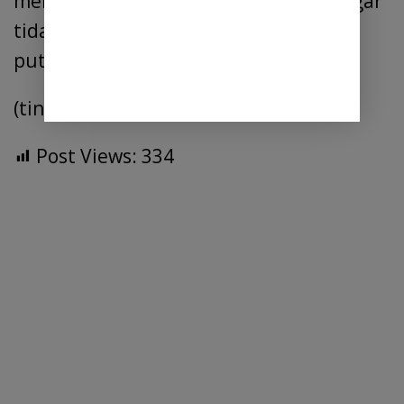
melalui sekolah paket dan berharap agar
tidak ada lagi warga Deli serdang yang
putus sekolah.
(ting)
Post Views:
334