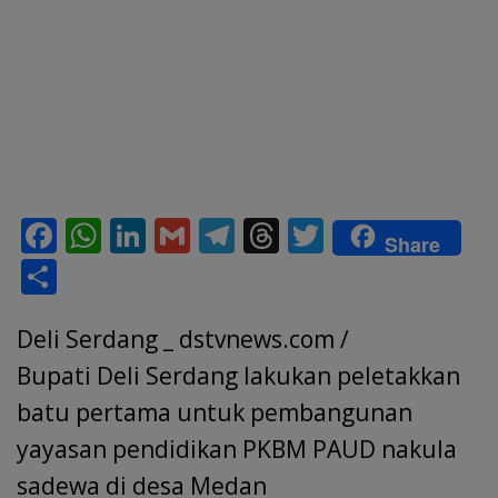
F
W
Li
G
T
T
T
Share
ac
h
n
m
el
h
w
S
e
at
k
ai
e
re
itt
h
b
s
e
l
gr
a
er
Deli Serdang _ dstvnews.com /
ar
o
A
dI
a
d
e
Bupati Deli Serdang lakukan peletakkan
o
p
n
m
s
batu pertama untuk pembangunan
k
p
yayasan pendidikan PKBM PAUD nakula
sadewa di desa Medan