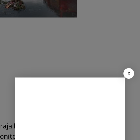
X
praja kecamatan Tanjung Morawa
nitoring ditengah kondisi hujan