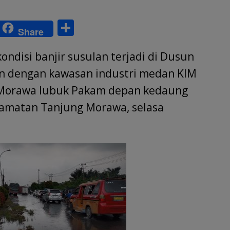
S
Share
w
h
ndisi banjir susulan terjadi di Dusun
tt
ar
r
e
n dengan kawasan industri medan KIM
ng Morawa lubuk Pakam depan kedaung
camatan Tanjung Morawa, selasa