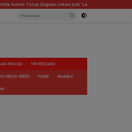
n Lokasi Judi “Las Vegas” di Brahrang Binjai
Praktik
KAN PRIVASI
TIM REDAKSI
N MEDIA SIBER
Politik
Redaksi
ter