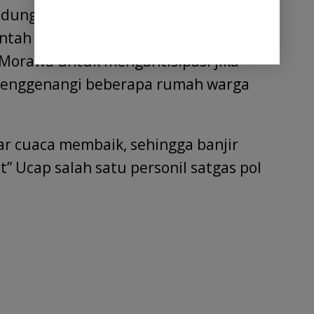
ndung kelokasi tersebut, selanjutnya
ntah Desa setempat dan pihak
Morawa untuk mengantisipasi jika
 menggenangi beberapa rumah warga
ar cuaca membaik, sehingga banjir
t” Ucap salah satu personil satgas pol