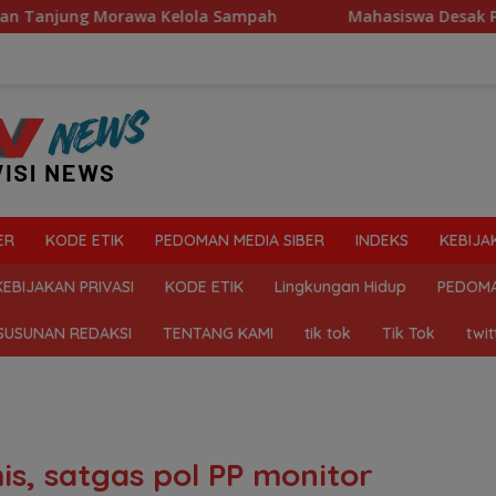
elola Sampah
Mahasiswa Desak Polda Sumut Tutup Dugaa
ER
KODE ETIK
PEDOMAN MEDIA SIBER
INDEKS
KEBIJA
KEBIJAKAN PRIVASI
KODE ETIK
Lingkungan Hidup
PEDOMA
SUSUNAN REDAKSI
TENTANG KAMI
tik tok
Tik Tok
twit
is, satgas pol PP monitor