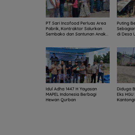
PT Sari Incofood Perluas Area
Puting B
Pabrik, Kontraktor Salurkan
Sebagia
Sembako dan Santunan Anak
di Desa 
Yatim di Buntu Bedimbar
Pemerin
Cepat Be
Idul Adha 1447 H Yayasan
Diduga B
MAPEL Indonesia Berbagi
Eks HGU 
Hewan Qurban
Kantongi
Besi di 