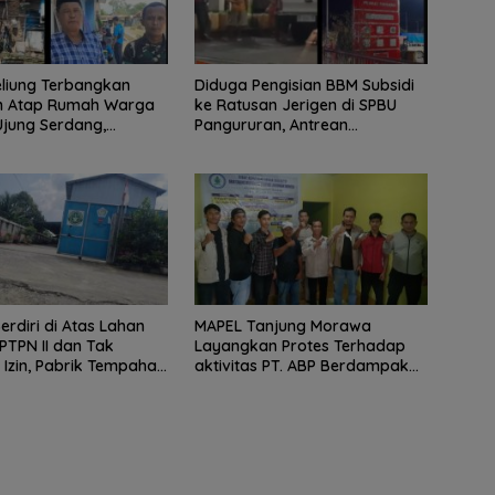
eliung Terbangkan
Diduga Pengisian BBM Subsidi
n Atap Rumah Warga
ke Ratusan Jerigen di SPBU
Ujung Serdang,
Pangururan, Antrean
tah Desa Bergerak
Kendaraan Mengular dan
rikan Bantuan
Pengguna Jalan Dirugikan
erdiri di Atas Lahan
MAPEL Tanjung Morawa
PTPN II dan Tak
Layangkan Protes Terhadap
 Izin, Pabrik Tempahan
aktivitas PT. ABP Berdampak
Limau Manis Disorot
Lingkungan