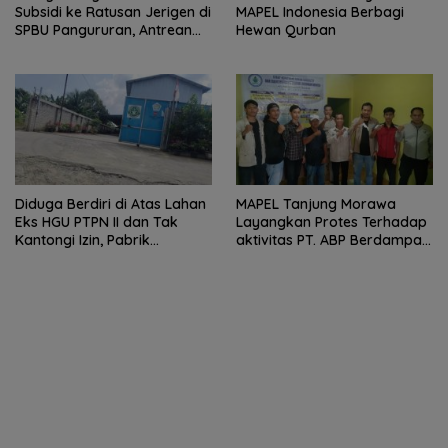
Subsidi ke Ratusan Jerigen di
MAPEL Indonesia Berbagi
SPBU Pangururan, Antrean
Hewan Qurban
Kendaraan Mengular dan
Pengguna Jalan Dirugikan
Diduga Berdiri di Atas Lahan
MAPEL Tanjung Morawa
Eks HGU PTPN II dan Tak
Layangkan Protes Terhadap
Kantongi Izin, Pabrik
aktivitas PT. ABP Berdampak
Tempahan Besi di Limau
Lingkungan
Manis Disorot