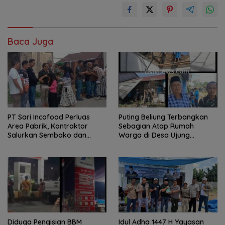
Baca Juga
PT Sari Incofood Perluas
Puting Beliung Terbangkan
Area Pabrik, Kontraktor
Sebagian Atap Rumah
Salurkan Sembako dan
Warga di Desa Ujung
Santunan Anak Yatim di
Serdang, Pemerintah Desa
Buntu Bedimbar
Bergerak Cepat Berikan
Bantuan
Diduga Pengisian BBM
Idul Adha 1447 H Yayasan