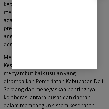
kebutuhan masyarakat yang terus
meningkat. Selain itu, ia mendorong
adanya program-program kesehatan
preventif dan promotif guna menekan
angka penyakit dan meningkatkan
derajat kesehatan masyarakat.
Menanggapi hal tersebut, Menteri
Kesehatan RI Budi Gunadi Sadikin
menyambut baik usulan yang
disampaikan Pemerintah Kabupaten Deli
Serdang dan menegaskan pentingnya
kolaborasi antara pusat dan daerah
dalam membangun sistem kesehatan