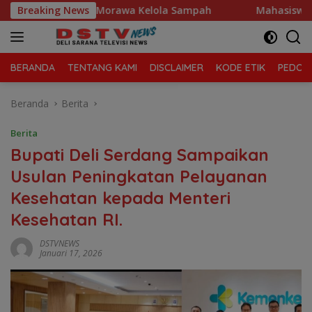
Langsung
n Tanjung Morawa Kelola Sampah
Breaking News
Mahasiswa Desak Pold
ke
konten
BERANDA
TENTANG KAMI
DISCLAIMER
KODE ETIK
PEDOMA
Beranda
Berita
Berita
Bupati Deli Serdang Sampaikan
Usulan Peningkatan Pelayanan
Kesehatan kepada Menteri
Kesehatan RI.
DSTVNEWS
Januari 17, 2026