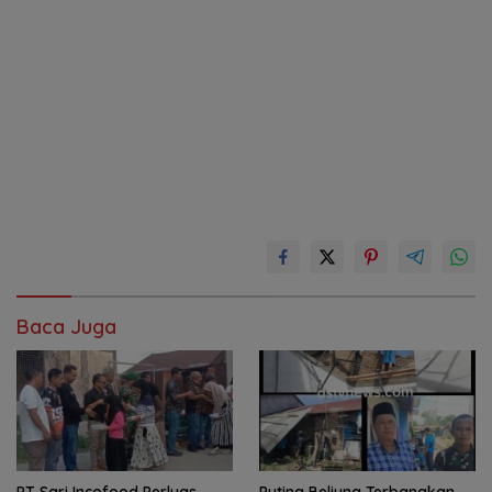
Baca Juga
PT Sari Incofood Perluas
Puting Beliung Terbangkan