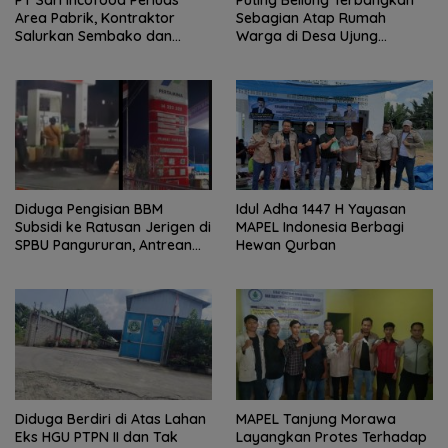
Area Pabrik, Kontraktor
Sebagian Atap Rumah
Salurkan Sembako dan
Warga di Desa Ujung
Santunan Anak Yatim di
Serdang, Pemerintah Desa
Buntu Bedimbar
Bergerak Cepat Berikan
Bantuan
Diduga Pengisian BBM
Idul Adha 1447 H Yayasan
Subsidi ke Ratusan Jerigen di
MAPEL Indonesia Berbagi
SPBU Pangururan, Antrean
Hewan Qurban
Kendaraan Mengular dan
Pengguna Jalan Dirugikan
Diduga Berdiri di Atas Lahan
MAPEL Tanjung Morawa
Eks HGU PTPN II dan Tak
Layangkan Protes Terhadap