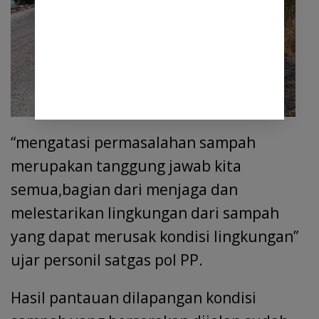
“mengatasi permasalahan sampah
merupakan tanggung jawab kita
semua,bagian dari menjaga dan
melestarikan lingkungan dari sampah
yang dapat merusak kondisi lingkungan”
ujar personil satgas pol PP.
Hasil pantauan dilapangan kondisi