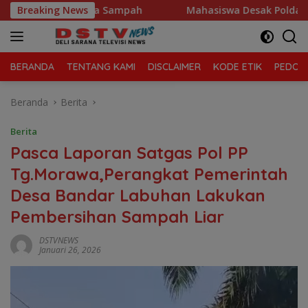
Langsung
wa Kelola Sampah
Breaking News
Mahasiswa Desak Polda Sumut Tutup 
ke
konten
BERANDA
TENTANG KAMI
DISCLAIMER
KODE ETIK
PEDOMA
Beranda
Berita
Berita
Pasca Laporan Satgas Pol PP
Tg.Morawa,Perangkat Pemerintah
Desa Bandar Labuhan Lakukan
Pembersihan Sampah Liar
DSTVNEWS
Januari 26, 2026