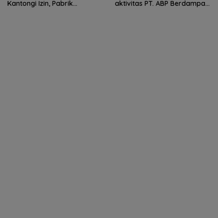
Kantongi Izin, Pabrik
aktivitas PT. ABP Berdampak
Tempahan Besi di Limau
Lingkungan
Manis Disorot