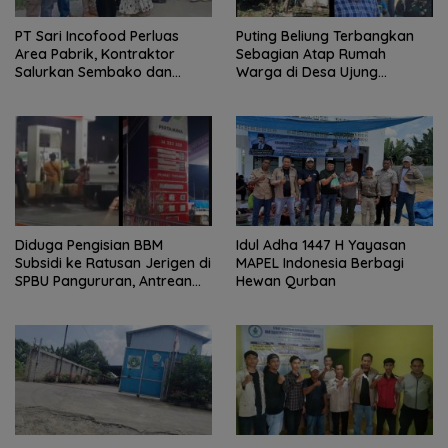
PT Sari Incofood Perluas
Puting Beliung Terbangkan
Area Pabrik, Kontraktor
Sebagian Atap Rumah
Salurkan Sembako dan
Warga di Desa Ujung
Santunan Anak Yatim di
Serdang, Pemerintah Desa
Buntu Bedimbar
Bergerak Cepat Berikan
Bantuan
Diduga Pengisian BBM
Idul Adha 1447 H Yayasan
Subsidi ke Ratusan Jerigen di
MAPEL Indonesia Berbagi
SPBU Pangururan, Antrean
Hewan Qurban
Kendaraan Mengular dan
Pengguna Jalan Dirugikan