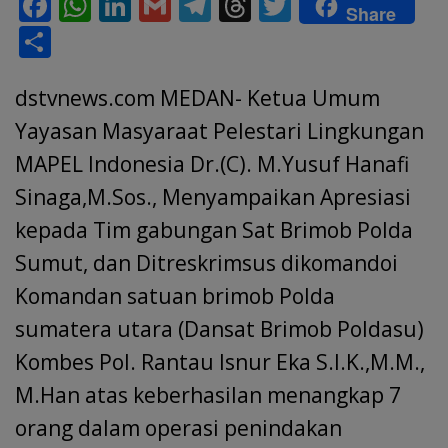
F
W
Li
G
T
T
T
Share
ac
h
n
m
el
h
w
S
e
at
k
ai
e
re
itt
h
b
s
e
l
gr
a
er
dstvnews.com MEDAN- Ketua Umum
ar
o
A
dI
a
d
e
Yayasan Masyaraat Pelestari Lingkungan
o
p
n
m
s
MAPEL Indonesia Dr.(C). M.Yusuf Hanafi
k
p
Sinaga,M.Sos., Menyampaikan Apresiasi
kepada Tim gabungan Sat Brimob Polda
Sumut, dan Ditreskrimsus dikomandoi
Komandan satuan brimob Polda
sumatera utara (Dansat Brimob Poldasu)
Kombes Pol. Rantau Isnur Eka S.I.K.,M.M.,
M.Han atas keberhasilan menangkap 7
orang dalam operasi penindakan