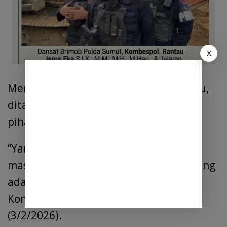
X
Mengenai status hukum, lanjut Rantau,
ditangani oleh Ditreskrimsus sebagai
pihak yang berwenang menyelidiki.
“Yang diamankan 7 orang dan saat ini
masih mengumpulkan barang bukti yang
ada,”kata Dansat Brimob Polda Sumut
Kombes Rantau Isnur Eka, Selasa
(3/2/2026).