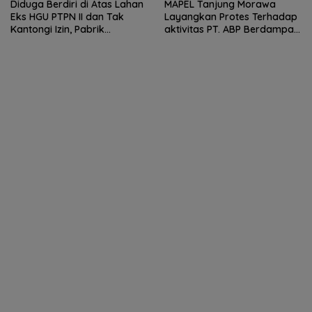
Diduga Berdiri di Atas Lahan
MAPEL Tanjung Morawa
Eks HGU PTPN II dan Tak
Layangkan Protes Terhadap
Kantongi Izin, Pabrik
aktivitas PT. ABP Berdampak
Tempahan Besi di Limau
Lingkungan
Manis Disorot