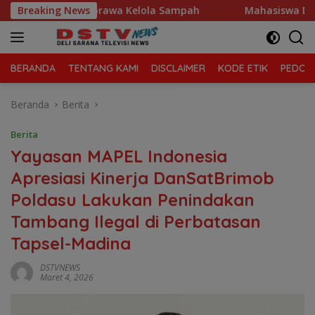
Langsung
anjung Morawa Kelola Sampah
Breaking News
Mahasiswa Desak Polda S
ke
konten
BERANDA
TENTANG KAMI
DISCLAIMER
KODE ETIK
PEDOMA
Beranda
Berita
Berita
Yayasan MAPEL Indonesia
Apresiasi Kinerja DanSatBrimob
Poldasu Lakukan Penindakan
Tambang Ilegal di Perbatasan
Tapsel-Madina
DSTVNEWS
Maret 4, 2026