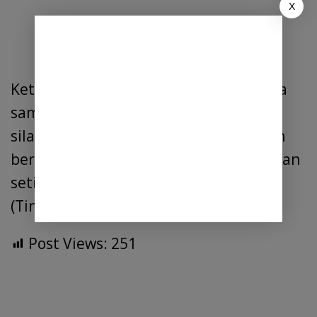
X
Ketua RAPI Sumatera utara dalam kata
sambutanya sambut baik kegiatan
silaturahmi yang di laksanakan ini, dan
berharap kegiatan ini akan di laksanakan
setiap tahunya
(Ting)
Post Views:
251