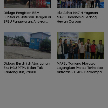
Diduga Pengisian BBM
Idul Adha 1447 H Yayasan
Subsidi ke Ratusan Jerigen di
MAPEL Indonesia Berbagi
SPBU Pangururan, Antrean
Hewan Qurban
Kendaraan Mengular dan
Pengguna Jalan Dirugikan
Diduga Berdiri di Atas Lahan
MAPEL Tanjung Morawa
Eks HGU PTPN II dan Tak
Layangkan Protes Terhadap
Kantongi Izin, Pabrik
aktivitas PT. ABP Berdampak
Tempahan Besi di Limau
Lingkungan
Manis Disorot