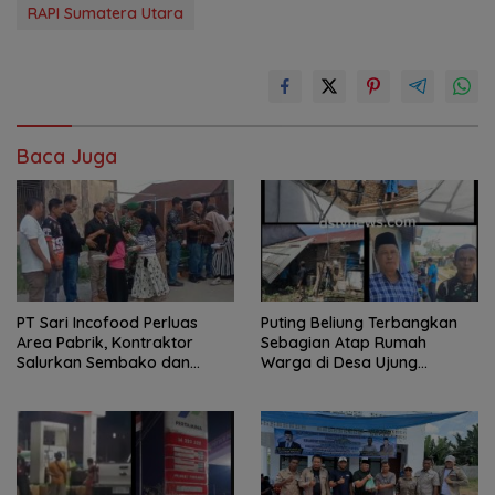
RAPI Sumatera Utara
Baca Juga
PT Sari Incofood Perluas
Puting Beliung Terbangkan
Area Pabrik, Kontraktor
Sebagian Atap Rumah
Salurkan Sembako dan
Warga di Desa Ujung
Santunan Anak Yatim di
Serdang, Pemerintah Desa
Buntu Bedimbar
Bergerak Cepat Berikan
Bantuan