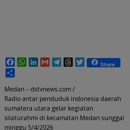
F
W
Li
G
T
T
T
Share
ac
h
n
m
el
h
w
S
e
at
k
ai
e
re
itt
h
b
s
e
l
gr
a
er
Medan – dstvnews.com /
ar
o
A
dI
a
d
e
Radio antar penduduk indonesia daerah
o
p
n
m
s
sumatera utara gelar kegiatan
k
p
silaturahmi di kecamatan Medan sunggal
minggu 5/4/2026