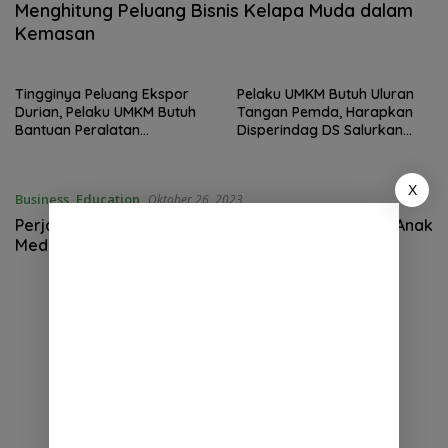
Menghitung Peluang Bisnis Kelapa Muda dalam
Kemasan
Tingginya Peluang Ekspor
Pelaku UMKM Butuh Uluran
Durian, Pelaku UMKM Butuh
Tangan Pemda, Harapkan
Bantuan Peralatan
Disperindag DS Salurkan
Penyimpanan Pendingin
Bantuan Peralatan Cold
Ruangan
Room Storage
X
Business
,
Education
Oktober 26, 2023
Perjalanan Inspiratif Sosok Wirausahawan, Karya Anak
Medan