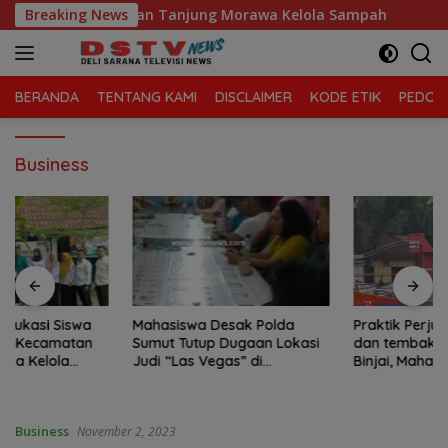
Langsung
aga Sari, Kecamatan Tanjung Morawa Kelola Sampah
Breaking News
M
ke
konten
BERANDA
TENTANG KAMI
DISCLAIMER
KODE ETIK
PEDOMA
Business
Mahasiswa Desak Polda
Praktik Perjudian Dadu putar
Sumut Tutup Dugaan Lokasi
dan tembak ikan, marak di
Judi “Las Vegas” di
Binjai, Mahasiswa Desak
Brahrang Binjai
Poldasu tindak tegas oknum
pengusaha.
Business
November 2, 2023