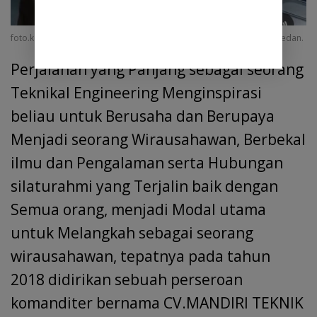
foto.kondisi ruangan kantor PT.Mandiri teknik engineering di kota Medan.
Perjalanan yang Panjang sebagai seorang
Teknikal Engineering Menginspirasi
beliau untuk Berusaha dan Berupaya
Menjadi seorang Wirausahawan, Berbekal
ilmu dan Pengalaman serta Hubungan
silaturahmi yang Terjalin baik dengan
Semua orang, menjadi Modal utama
untuk Melangkah sebagai seorang
wirausahawan, tepatnya pada tahun
2018 didirikan sebuah perseroan
komanditer bernama CV.MANDIRI TEKNIK