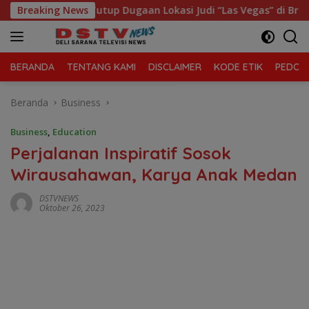
Langsung
mut Tutup Dugaan Lokasi Judi “Las Vegas” di Brahrang Binjai
Breaking News
ke
konten
BERANDA
TENTANG KAMI
DISCLAIMER
KODE ETIK
PEDOMA
Beranda
Business
Business
,
Education
Perjalanan Inspiratif Sosok
Wirausahawan, Karya Anak Medan
DSTVNEWS
Oktober 26, 2023