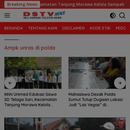
Langsung
 Telaga Sari, Kecamatan Tanjung Morawa Kelola Sampah
Breaking News
ke
konten
BERANDA
TENTANG KAMI
DISCLAIMER
KODE ETIK
PEDOMA
Ampk unras di polda
KKN Unimed Edukasi Siswa
Mahasiswa Desak Polda
SD Telaga Sari, Kecamatan
Sumut Tutup Dugaan Lokasi
Tanjung Morawa Kelola
Judi “Las Vegas” di
Sampah
Brahrang Binjai