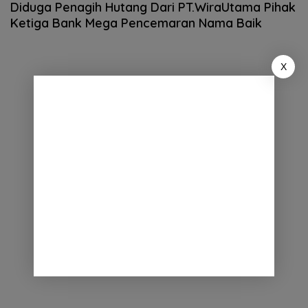
Diduga Penagih Hutang Dari PT.WiraUtama Pihak
Ketiga Bank Mega Pencemaran Nama Baik
X