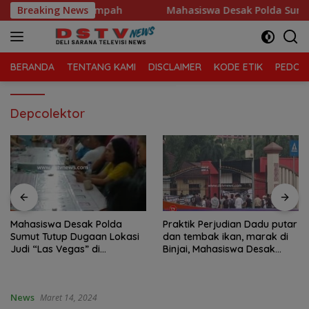
Langsung
 Morawa Kelola Sampah
Breaking News
Mahasiswa Desak Polda Sumut T
ke
konten
BERANDA
TENTANG KAMI
DISCLAIMER
KODE ETIK
PEDOMA
Depcolektor
Mahasiswa Desak Polda
Praktik Perjudian Dadu putar
Sumut Tutup Dugaan Lokasi
dan tembak ikan, marak di
Judi “Las Vegas” di
Binjai, Mahasiswa Desak
Brahrang Binjai
Poldasu tindak tegas oknum
pengusaha.
News
Maret 14, 2024