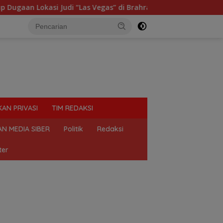
 Lokasi Judi “Las Vegas” di Brahrang Binjai
Praktik 
KAN PRIVASI
TIM REDAKSI
N MEDIA SIBER
Politik
Redaksi
ter