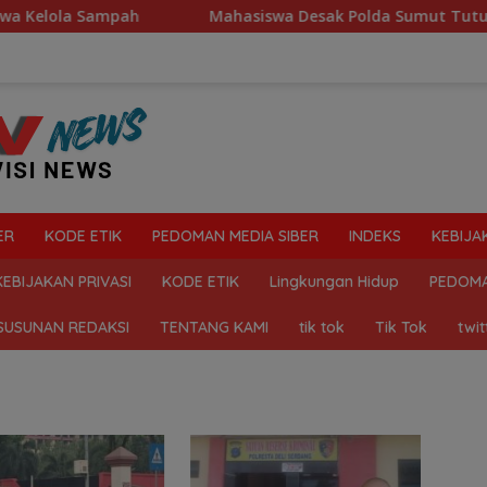
lola Sampah
Mahasiswa Desak Polda Sumut Tutup Dugaan
ER
KODE ETIK
PEDOMAN MEDIA SIBER
INDEKS
KEBIJA
KEBIJAKAN PRIVASI
KODE ETIK
Lingkungan Hidup
PEDOMA
SUSUNAN REDAKSI
TENTANG KAMI
tik tok
Tik Tok
twit