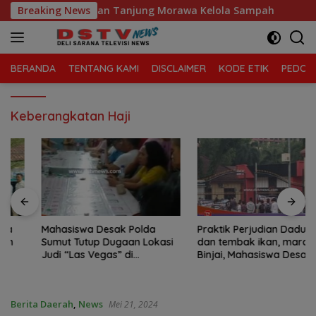
Langsung
laga Sari, Kecamatan Tanjung Morawa Kelola Sampah
Breaking News
M
ke
konten
BERANDA
TENTANG KAMI
DISCLAIMER
KODE ETIK
PEDOMA
Keberangkatan Haji
Mahasiswa Desak Polda
Praktik Perjudian Dadu putar
Sumut Tutup Dugaan Lokasi
dan tembak ikan, marak di
Judi “Las Vegas” di
Binjai, Mahasiswa Desak
Brahrang Binjai
Poldasu tindak tegas oknum
pengusaha.
Berita Daerah
,
News
Mei 21, 2024