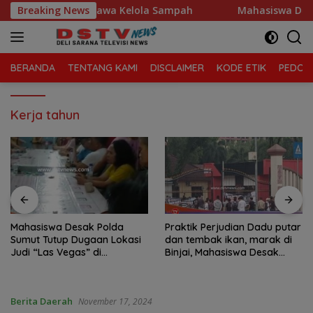
Langsung
matan Tanjung Morawa Kelola Sampah
Breaking News
Mahasiswa Desak 
ke
konten
BERANDA
TENTANG KAMI
DISCLAIMER
KODE ETIK
PEDOMA
Kerja tahun
Mahasiswa Desak Polda
Praktik Perjudian Dadu putar
Sumut Tutup Dugaan Lokasi
dan tembak ikan, marak di
Judi “Las Vegas” di
Binjai, Mahasiswa Desak
Brahrang Binjai
Poldasu tindak tegas oknum
pengusaha.
Berita Daerah
November 17, 2024