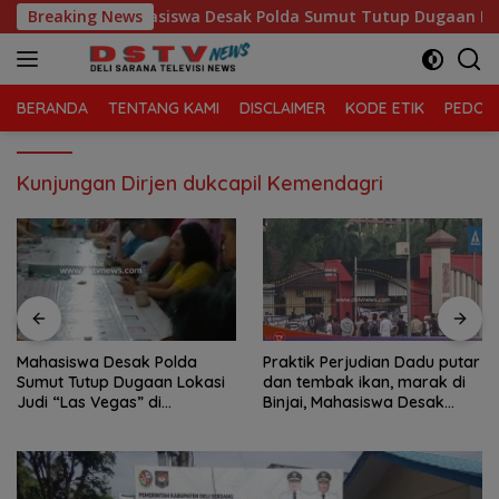
Langsung
ah
Breaking News
Mahasiswa Desak Polda Sumut Tutup Dugaan Lokasi J
ke
konten
BERANDA
TENTANG KAMI
DISCLAIMER
KODE ETIK
PEDOMA
Kunjungan Dirjen dukcapil Kemendagri
Mahasiswa Desak Polda
Praktik Perjudian Dadu putar
Sumut Tutup Dugaan Lokasi
dan tembak ikan, marak di
Judi “Las Vegas” di
Binjai, Mahasiswa Desak
Brahrang Binjai
Poldasu tindak tegas oknum
pengusaha.