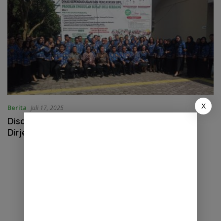
X
Berita
Juli 17, 2025
Disdukcapil Deli Serdang Sambut Kunjungan
Dirjen Dukcapil Kemendagri