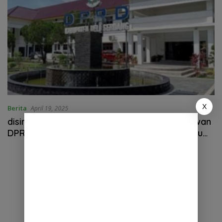
X
Berita
April 19, 2025
disinyalir Pemindahan Pegawai Non ASN Setwan
DPRD Deli Serdang ke Satpol PP diwarnai”Adu
Kuat Beking”