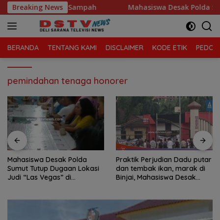
Langsung
g Morawa Kelola Sampah
Breaking News
Mahasiswa Desak Polda Sumut T
ke
konten
BERANDA
TENTANG KAMI
DISCLAIMER
KODE ETIK
PEDOMA
pemindahan tenaga honorer
Mahasiswa Desak Polda
Praktik Perjudian Dadu putar
Sumut Tutup Dugaan Lokasi
dan tembak ikan, marak di
Judi “Las Vegas” di
Binjai, Mahasiswa Desak
Brahrang Binjai
Poldasu tindak tegas oknum
pengusaha.