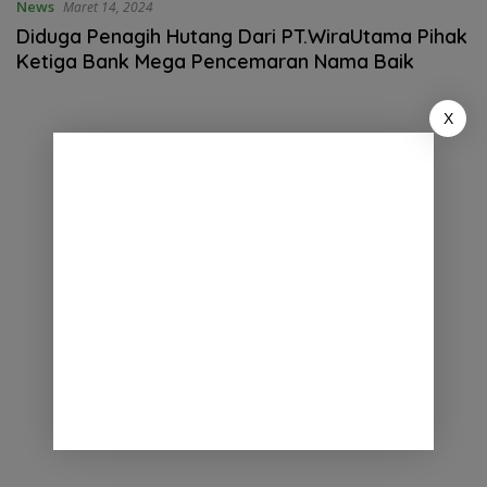
News
Maret 14, 2024
Diduga Penagih Hutang Dari PT.WiraUtama Pihak
Ketiga Bank Mega Pencemaran Nama Baik
X