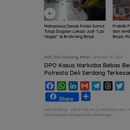
Edukasi Siswa SD
Mahasiswa Desak Polda Sumut
Praktik Perjud
, Kecamatan
Tutup Dugaan Lokasi Judi “Las
dan temb
awa Kelola
Vegas” di Brahrang Binjai
Binjai, 
Poldasu 
pengusa
ADV
,
Deli Serdang
,
News
Desember 18, 2023
DPO Kasus Narkoba Bebas Ber
Polresta Deli Serdang Terkesa
Mata
F
W
Li
G
T
T
T
ac
h
n
m
el
h
S
Share
e
at
k
ai
e
re
i
h
Deli Serdang – Lubuk Pakam || dstvnews.com –
b
s
e
l
gr
a
e
ar
tidak berjalan dengan baik dikalangan…
o
A
dI
a
d
e