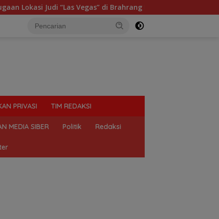
okasi Judi “Las Vegas” di Brahrang Binjai
Praktik Per
KAN PRIVASI
TIM REDAKSI
N MEDIA SIBER
Politik
Redaksi
ter