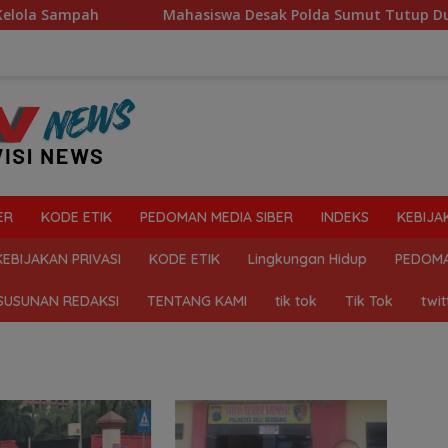
la Sampah
Mahasiswa Desak Polda Sumut Tutup Dugaan L
ER
KODE ETIK
PEDOMAN MEDIA SIBER
INDEKS
KEBIJA
KEBIJAKAN PRIVASI
KODE ETIK
Lingkungan Hidup
PEDOMA
SUSUNAN REDAKSI
TENTANG KAMI
tik tok
Tik Tok
twit