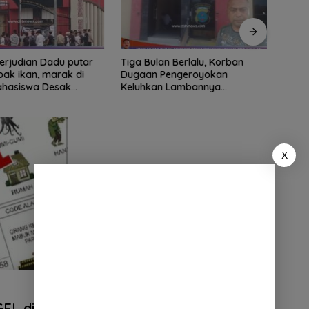
ian Dadu putar
Tiga Bulan Berlalu, Korban
Didu
ak ikan, marak di
Dugaan Pengeroyokan
Ribua
Mahasiswa Desak
Keluhkan Lambannya
Serda
tindak tegas oknum
Penanganan Kasus di Polresta
Dipe
ha.
Deli Serdang
X
EL di Deli