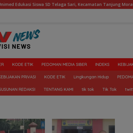
dukasi Siswa SD Telaga Sari, Kecamatan Tanjung Morawa Kel
ER
KODE ETIK
PEDOMAN MEDIA SIBER
INDEKS
KEBIJA
KEBIJAKAN PRIVASI
KODE ETIK
Lingkungan Hidup
PEDOMA
SUSUNAN REDAKSI
TENTANG KAMI
tik tok
Tik Tok
twit