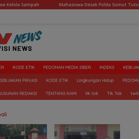
lola Sampah
Mahasiswa Desak Polda Sumut Tutup Dugaan
ER
KODE ETIK
PEDOMAN MEDIA SIBER
INDEKS
KEBIJA
KEBIJAKAN PRIVASI
KODE ETIK
Lingkungan Hidup
PEDOMA
SUSUNAN REDAKSI
TENTANG KAMI
tik tok
Tik Tok
twit
ali