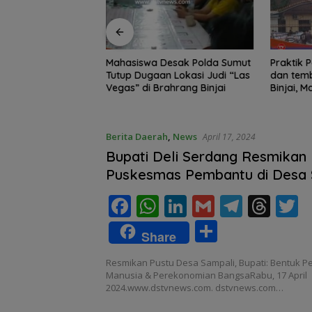
Edukasi Siswa SD
Mahasiswa Desak Polda Sumut
Praktik Perjud
, Kecamatan
Tutup Dugaan Lokasi Judi “Las
dan temb
awa Kelola
Vegas” di Brahrang Binjai
Binjai, 
Poldasu 
pengusa
Berita Daerah
,
News
April 17, 2024
Bupati Deli Serdang Resmikan
Puskesmas Pembantu di Desa 
Kec.Percut Sai Tuan
F
W
Li
G
T
T
T
ac
h
n
m
el
h
S
Share
e
at
k
ai
e
re
i
h
Resmikan Pustu Desa Sampali, Bupati: Bentuk
b
s
e
l
gr
a
e
ar
Manusia & Perekonomian BangsaRabu, 17 April
o
A
dI
a
d
2024.www.dstvnews.com. dstvnews.com…
e