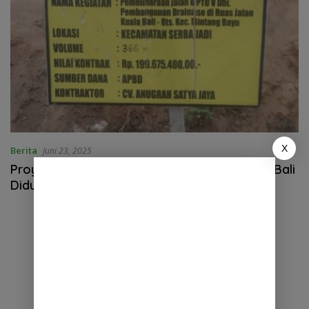
X
Berita
Juni 23, 2025
Proyek Drainase Ratusan Juta di jalan kuala Bali
Diduga Asal Jadi, Warga Kecewa