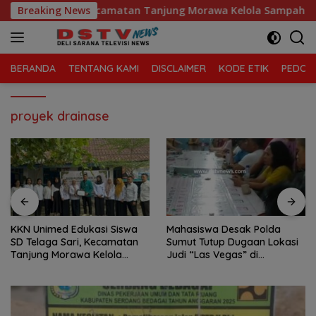
Langsung
D Telaga Sari, Kecamatan Tanjung Morawa Kelola Sampah
Breaking News
ke
konten
BERANDA
TENTANG KAMI
DISCLAIMER
KODE ETIK
PEDOMA
proyek drainase
KKN Unimed Edukasi Siswa
Mahasiswa Desak Polda
SD Telaga Sari, Kecamatan
Sumut Tutup Dugaan Lokasi
Tanjung Morawa Kelola
Judi “Las Vegas” di
Sampah
Brahrang Binjai