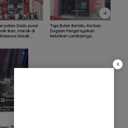
ian Dadu putar
Tiga Bulan Berlalu, Korban
Didu
ak ikan, marak di
Dugaan Pengeroyokan
Ribua
Mahasiswa Desak
Keluhkan Lambannya
Serda
tindak tegas oknum
Penanganan Kasus di Polresta
Dipe
ha.
Deli Serdang
X
esi Tewas