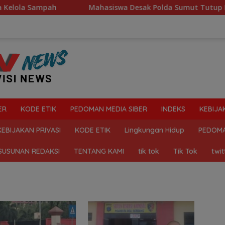
a Sampah
Mahasiswa Desak Polda Sumut Tutup Dugaan Lo
ER
KODE ETIK
PEDOMAN MEDIA SIBER
INDEKS
KEBIJA
KEBIJAKAN PRIVASI
KODE ETIK
Lingkungan Hidup
PEDOMA
SUSUNAN REDAKSI
TENTANG KAMI
tik tok
Tik Tok
twit