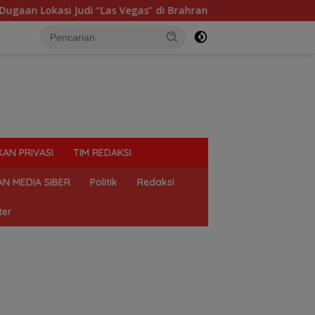
kasi Judi “Las Vegas” di Brahrang Binjai
Praktik Perj
KAN PRIVASI
TIM REDAKSI
N MEDIA SIBER
Politik
Redaksi
ter