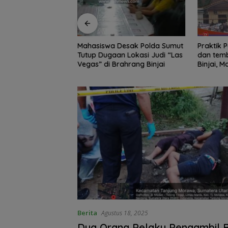
Edukasi Siswa SD
Mahasiswa Desak Polda Sumut
Praktik Perjud
, Kecamatan
Tutup Dugaan Lokasi Judi “Las
dan temb
awa Kelola
Vegas” di Brahrang Binjai
Binjai, 
Poldasu 
pengusa
Berita
Agustus 18, 2025
Dua Orang Pelaku Pengambil B