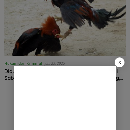
X
Hukum dan Kriminal
Juni 23, 2025
Diduga Menerima Setoran dari Pengelola Judi
Sabung Ayam dan Dadu Samkwan di Balarang,
Kapolres Binjai Bungkam di Konfirmasi