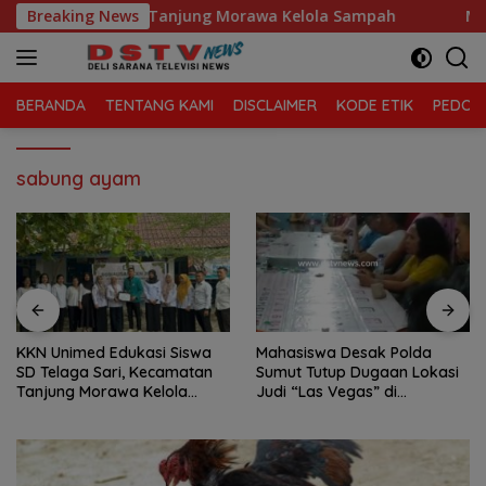
Langsung
 Sari, Kecamatan Tanjung Morawa Kelola Sampah
Breaking News
Mahas
ke
konten
BERANDA
TENTANG KAMI
DISCLAIMER
KODE ETIK
PEDOMA
sabung ayam
a
Mahasiswa Desak Polda
Praktik Perjudian Dadu putar
an
Sumut Tutup Dugaan Lokasi
dan tembak ikan, marak d
Judi “Las Vegas” di
Binjai, Mahasiswa Desak
Brahrang Binjai
Poldasu tindak tegas okn
pengusaha.